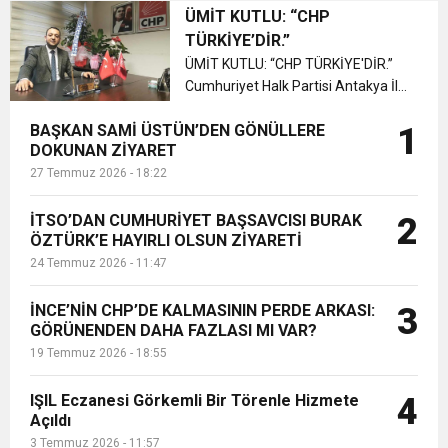
Kırıkhan Belediye Başkanı Ayhan
ÜMİT KUTLU: “CHP
YAVUZ, “Osmanlı İmparatorluğunun
TÜRKİYE’DİR.”
kuruluşunun 722.yılı dolayısıyla yazılı
ÜMİT KUTLU: “CHP TÜRKİYE'DİR.”
basın açıklaması yaptı. ...
Cumhuriyet Halk Partisi Antakya İlçe
Başkanı Ümit Kutlu, CHP’nin
BAŞKAN SAMİ ÜSTÜN’DEN GÖNÜLLERE
1
kuruluşunun 97. yıl dönümü
DOKUNAN ZİYARET
münasebetiyle mesaj yayımladı.
27 Temmuz 2026 - 18:22
Başkan Kutlu mesajında;
"Cumhuriyet Halk Par...
İTSO’DAN CUMHURİYET BAŞSAVCISI BURAK
2
ÖZTÜRK’E HAYIRLI OLSUN ZİYARETİ
24 Temmuz 2026 - 11:47
İNCE’NİN CHP’DE KALMASININ PERDE ARKASI:
3
GÖRÜNENDEN DAHA FAZLASI MI VAR?
19 Temmuz 2026 - 18:55
IŞIL Eczanesi Görkemli Bir Törenle Hizmete
4
Açıldı
3 Temmuz 2026 - 11:57