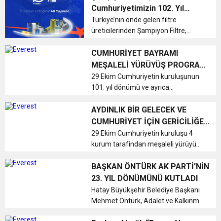
vatandaşları aynı sofrada
Cumhuriyetimizin 102. Yıl
buluşturmaya hazırlanıyor.
1:00
Gururunu Paylaştı
Türkiye’nin önde gelen filtre
İTSO İŞ-KUR SGK TOPLANTI
“#DayanışmaYaşatır” ...
üreticilerinden Şampiyon Filtre,
kuruluşunun 40. yıl dönümünü
21:40
CEYLANDERE’DE BAŞKAN EMRAH
DUYURUSU
kutlarken, 29 Ekim Cumhuriyet
CUMHURİYET BAYRAMI
Bayramı’nın 102. yılı dolayısıyla
MEŞALELİ YÜRÜYÜŞ PROGRAMI
anlamlı bir mesaj yayımladı....
İLE KUTLANDI
29 Ekim Cumhuriyetin kuruluşunun
18:22
BAŞKAN SAMİ ÜSTÜN’DEN
KARAÇAY’A SEVGİ SELİ
101. yıl dönümü ve ayrıca
Cumhuriyet Bayramı 4 kuruluş
tarafindan meşaleli yürüyüş
AYDINLIK BİR GELECEK VE
GÖNÜLLERE DOKUNAN ZİYARET
programı düzenledi....
CUMHURİYET İÇİN GERİCİLİĞE
KARŞI BİRLİKTE YÜRÜYORUZ
29 Ekim Cumhuriyetin kuruluşu 4
kurum tarafindan meşaleli yürüyüş
ile kutlanacak....
BAŞKAN ÖNTÜRK AK PARTİ’NİN
23. YIL DÖNÜMÜNÜ KUTLADI
Hatay Büyükşehir Belediye Başkanı
Mehmet Öntürk, Adalet ve Kalkınma
Partisi’nin (AK Parti) kuruluşunun