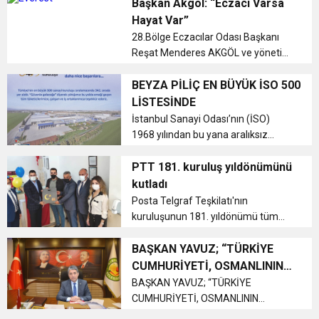
23’üncü yıl dönümü dolayısıyla bir
Başkan Akgöl: “Eczacı Varsa
mesaj yayımladı....
Hayat Var”
28.Bölge Eczacılar Odası Başkanı
Reşat Menderes AKGÖL ve yönetim
kurulu üyeleri eczacılığın
kuruluşunun 185. Yılı ve 14 Mayıs
BEYZA PİLİÇ EN BÜYÜK İSO 500
Eczacılık Bayramı dolayısıyla
LİSTESİNDE
Antakya Atatürk Anıtına çelenk
İstanbul Sanayi Odası’nın (İSO)
sunumunun ar...
1968 yılından bu yana aralıksız
gerçekleştirdiği “Türkiye’nin 500
Büyük Sanayi Kuruluşu”
PTT 181. kuruluş yıldönümünü
araştırmasının bu yılki sonuçlarında
kutladı
yer alan Beyza Piliç başarısını
Posta Telgraf Teşkilatı'nın
tescilledi...
kuruluşunun 181. yıldönümü tüm
Türkiye'de olduğu gibi ilimizde de
çeşitli etkinliklerle kutlandı....
BAŞKAN YAVUZ; “TÜRKİYE
CUMHURİYETİ, OSMANLININ
KÜLLERİNDEN DOĞMUŞTUR”
BAŞKAN YAVUZ; “TÜRKİYE
CUMHURİYETİ, OSMANLININ
KÜLLERİNDEN DOĞMUŞTUR”