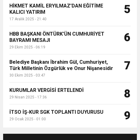
HİKMET KAMİL ERYILMAZ’DAN EĞİTİME
5
KALICI YATIRIM
17 Aralık 2025 - 21:40
HBB BAŞKANI ÖNTÜRK’ÜN CUMHURİYET
6
BAYRAMI MESAJI
29 Ekim 2025 - 06:19
Belediye Başkanı İbrahim Gül, Cumhuriyet,
7
Türk Milletinin Özgürlük ve Onur Nişanesidir
30 Ekim 2025 - 03:47
KURUMLAR VERGİSİ ERTELENDİ
8
29 Nisan 2025 - 17:36
İTSO İŞ-KUR SGK TOPLANTI DUYURUSU
9
29 Ocak 2025 - 01:00