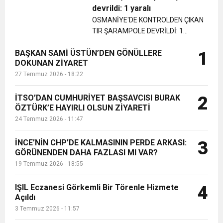
çarptıktan sonra konteyner iş yerine
devrildi: 1 yaralı
gir...
6:19
OSMANİYE'DE KONTROLDEN ÇIKAN
HBB BAŞKANI ÖNTÜRK’ÜN
Cumhuriyet, Türk Milletinin Özgürlük
TIR ŞARAMPOLE DEVRİLDİ: 1
YARALI...
17:36
KURUMLAR VERGİSİ ERTELENDİ
CUMHURİYET BAYRAMI MESAJI
BAŞKAN SAMİ ÜSTÜN’DEN GÖNÜLLERE
1
ve Onur Nişanesidir
DOKUNAN ZİYARET
27 Temmuz 2026 - 18:22
1:00
İTSO İŞ-KUR SGK TOPLANTI
İTSO’DAN CUMHURİYET BAŞSAVCISI BURAK
2
ÖZTÜRK’E HAYIRLI OLSUN ZİYARETİ
21:40
CEYLANDERE’DE BAŞKAN EMRAH
DUYURUSU
24 Temmuz 2026 - 11:47
18:22
BAŞKAN SAMİ ÜSTÜN’DEN
KARAÇAY’A SEVGİ SELİ
İNCE’NİN CHP’DE KALMASININ PERDE ARKASI:
3
GÖRÜNENDEN DAHA FAZLASI MI VAR?
19 Temmuz 2026 - 18:55
GÖNÜLLERE DOKUNAN ZİYARET
IŞIL Eczanesi Görkemli Bir Törenle Hizmete
4
Açıldı
3 Temmuz 2026 - 11:57