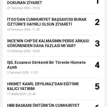
1
DOKUNAN ZİYARET
YATIRIMI DÜŞÜNÜYORUZ” DEDİ....
27 Temmuz 2026 - 18:22
6:19
HBB BAŞKANI ÖNTÜRK’ÜN
Cumhuriyet, Türk Milletinin Özgürlük
İTSO’DAN CUMHURİYET BAŞSAVCISI BURAK
2
17:36
ÖZTÜRK’E HAYIRLI OLSUN ZİYARETİ
KURUMLAR VERGİSİ ERTELENDİ
CUMHURİYET BAYRAMI MESAJI
ve Onur Nişanesidir
24 Temmuz 2026 - 11:47
1:00
İTSO İŞ-KUR SGK TOPLANTI
İNCE’NİN CHP’DE KALMASININ PERDE ARKASI:
3
GÖRÜNENDEN DAHA FAZLASI MI VAR?
19 Temmuz 2026 - 18:55
21:40
CEYLANDERE’DE BAŞKAN EMRAH
DUYURUSU
IŞIL Eczanesi Görkemli Bir Törenle Hizmete
4
18:22
Açıldı
BAŞKAN SAMİ ÜSTÜN’DEN
KARAÇAY’A SEVGİ SELİ
3 Temmuz 2026 - 11:57
GÖNÜLLERE DOKUNAN ZİYARET
HİKMET KAMİL ERYILMAZ’DAN EĞİTİME
5
KALICI YATIRIM
17 Aralık 2025 - 21:40
HBB BAŞKANI ÖNTÜRK’ÜN CUMHURİYET