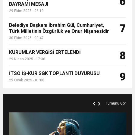
6
BAYRAMI MESAJI
29 Ekim 2025 - 06:19
Belediye Başkanı İbrahim Gül, Cumhuriyet,
7
Türk Milletinin Özgürlük ve Onur Nişanesidir
30 Ekim 2025 - 03:47
KURUMLAR VERGİSİ ERTELENDİ
8
29 Nisan 2025 - 17:36
İTSO İŞ-KUR SGK TOPLANTI DUYURUSU
9
29 Ocak 2025 - 01:00
Tümünü Gör