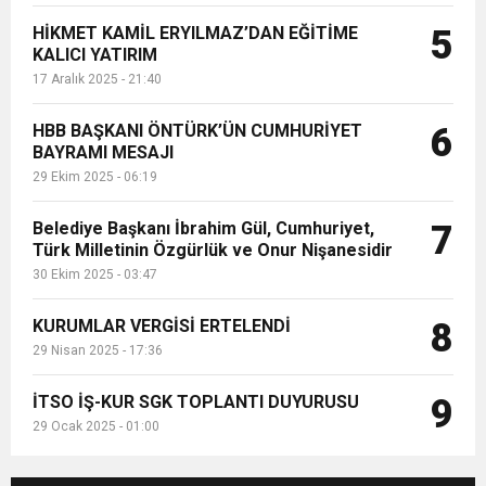
HİKMET KAMİL ERYILMAZ’DAN EĞİTİME
5
KALICI YATIRIM
17 Aralık 2025 - 21:40
HBB BAŞKANI ÖNTÜRK’ÜN CUMHURİYET
6
BAYRAMI MESAJI
29 Ekim 2025 - 06:19
Belediye Başkanı İbrahim Gül, Cumhuriyet,
7
Türk Milletinin Özgürlük ve Onur Nişanesidir
30 Ekim 2025 - 03:47
KURUMLAR VERGİSİ ERTELENDİ
8
29 Nisan 2025 - 17:36
İTSO İŞ-KUR SGK TOPLANTI DUYURUSU
9
29 Ocak 2025 - 01:00