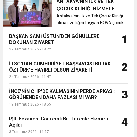
Engelliler Günü kapsamında
ANTAKYA’NIN İLK VE TEK
açıklamada bulundu....
ÇOCUK KLİNİĞİ HİZMETE
BAŞLADI
Antakya'nın İlk ve Tek Çocuk Kliniği
olma özelliğini taşıyan NOVA çocuk
kliniği hizmete başladı....
BAŞKAN SAMİ ÜSTÜN’DEN GÖNÜLLERE
1
DOKUNAN ZİYARET
27 Temmuz 2026 - 18:22
İTSO’DAN CUMHURİYET BAŞSAVCISI BURAK
2
ÖZTÜRK’E HAYIRLI OLSUN ZİYARETİ
24 Temmuz 2026 - 11:47
İNCE’NİN CHP’DE KALMASININ PERDE ARKASI:
3
GÖRÜNENDEN DAHA FAZLASI MI VAR?
19 Temmuz 2026 - 18:55
IŞIL Eczanesi Görkemli Bir Törenle Hizmete
4
Açıldı
3 Temmuz 2026 - 11:57