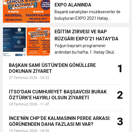
EXPO ALANINDA
6:19
Başarılı sanatçıları müzikseverler ile
HBB BAŞKANI ÖNTÜRK’ÜN
Cumhuriyet, Türk Milletinin Özgürlük
buluşturan EXPO 2021 Hatay
alanları, etkinliklerine ‘Hatay Gençlik
17:36
KURUMLAR VERGİSİ ERTELENDİ
CUMHURİYET BAYRAMI MESAJI
ve Rap Festivali’ ile devam ediyor....
EĞİTİM ZİRVESİ VE RAP
ve Onur Nişanesidir
RÜZGÂRI EXPO’21 HATAY’DA
Yoğun bayram programının
1:00
İTSO İŞ-KUR SGK TOPLANTI
ardından bu hafta; 1. Hatay Okul
Öncesi Eğitim Zirvesi, Hatay Gençlik
21:40
BAŞKAN SAMİ ÜSTÜN’DEN GÖNÜLLERE
1
ve Rap Festivali, film gösterimleri ile
CEYLANDERE’DE BAŞKAN EMRAH
DUYURUSU
DOKUNAN ZİYARET
ziyaretçiler Expo ruhunu doyasıya
27 Temmuz 2026 - 18:22
yaşayacak....
18:22
BAŞKAN SAMİ ÜSTÜN’DEN
KARAÇAY’A SEVGİ SELİ
İTSO’DAN CUMHURİYET BAŞSAVCISI BURAK
2
ÖZTÜRK’E HAYIRLI OLSUN ZİYARETİ
GÖNÜLLERE DOKUNAN ZİYARET
24 Temmuz 2026 - 11:47
İNCE’NİN CHP’DE KALMASININ PERDE ARKASI:
3
GÖRÜNENDEN DAHA FAZLASI MI VAR?
19 Temmuz 2026 - 18:55