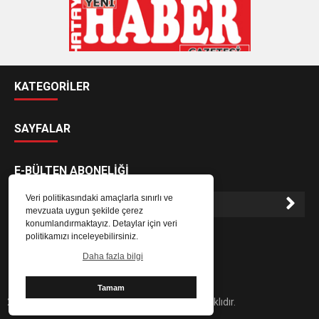
KATEGORİLER
SAYFALAR
E-BÜLTEN ABONELİĞİ
Veri politikasındaki amaçlarla sınırlı ve
mevzuata uygun şekilde çerez
konumlandırmaktayız. Detaylar için veri
E-Bülten aboneliği ile haberlere daha hızlı erişin.
politikamızı inceleyebilirsiniz.
Daha fazla bilgi
Tamam
2024 Hatay Yeni Haber Gazetesi - Her hakkı saklıdır.