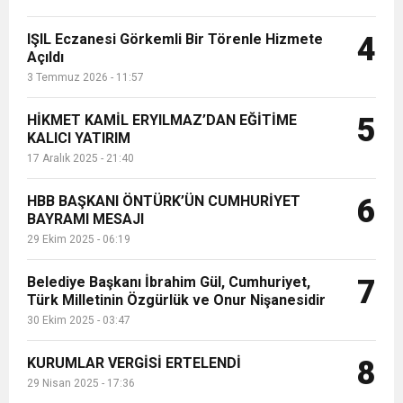
IŞIL Eczanesi Görkemli Bir Törenle Hizmete
4
Açıldı
3 Temmuz 2026 - 11:57
HİKMET KAMİL ERYILMAZ’DAN EĞİTİME
5
KALICI YATIRIM
17 Aralık 2025 - 21:40
HBB BAŞKANI ÖNTÜRK’ÜN CUMHURİYET
6
BAYRAMI MESAJI
29 Ekim 2025 - 06:19
Belediye Başkanı İbrahim Gül, Cumhuriyet,
7
Türk Milletinin Özgürlük ve Onur Nişanesidir
30 Ekim 2025 - 03:47
KURUMLAR VERGİSİ ERTELENDİ
8
29 Nisan 2025 - 17:36