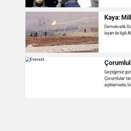
Kaya: Mil
Demokratik Sol 
isyan ile ilgili
Çorumlula
Geçtiğimiz gün
Çorumlular tar
açıklamada, bir