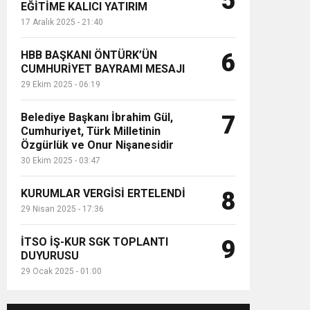
5
EĞİTİME KALICI YATIRIM
17 Aralık 2025 - 21:40
HBB BAŞKANI ÖNTÜRK’ÜN
6
CUMHURİYET BAYRAMI MESAJI
29 Ekim 2025 - 06:19
Belediye Başkanı İbrahim Gül,
7
Cumhuriyet, Türk Milletinin
Özgürlük ve Onur Nişanesidir
30 Ekim 2025 - 03:47
KURUMLAR VERGİSİ ERTELENDİ
8
29 Nisan 2025 - 17:36
İTSO İŞ-KUR SGK TOPLANTI
9
DUYURUSU
29 Ocak 2025 - 01:00