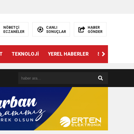
NÖBETÇİ
CANLI
HABER
ECZANELER
SONUÇLAR
GÖNDER
T
TEKNOLOJİ
YEREL HABERLER
SPOR