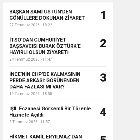
BAŞKAN SAMİ ÜSTÜN’DEN
1
GÖNÜLLERE DOKUNAN ZİYARET
27 Temmuz 2026 - 18:22
İTSO’DAN CUMHURİYET
2
BAŞSAVCISI BURAK ÖZTÜRK’E
HAYIRLI OLSUN ZİYARETİ
24 Temmuz 2026 - 11:47
İNCE’NİN CHP’DE KALMASININ
3
PERDE ARKASI: GÖRÜNENDEN
DAHA FAZLASI MI VAR?
19 Temmuz 2026 - 18:55
IŞIL Eczanesi Görkemli Bir Törenle
4
Hizmete Açıldı
3 Temmuz 2026 - 11:57
HİKMET KAMİL ERYILMAZ’DAN