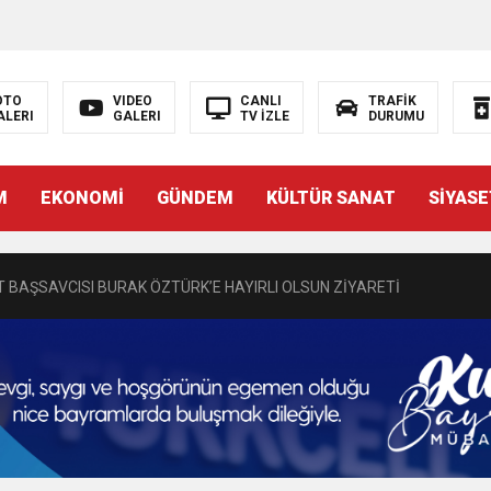
OTO
VIDEO
CANLI
TRAFİK
ALERI
GALERI
TV İZLE
DURUMU
N EMRAH KARAÇAY’A SEVGİ SELİ
M
EKONOMİ
GÜNDEM
KÜLTÜR SANAT
SİYASE
DEN GÖNÜLLERE DOKUNAN ZİYARET
 BAŞSAVCISI BURAK ÖZTÜRK’E HAYIRLI OLSUN ZİYARETİ
MASININ PERDE ARKASI: GÖRÜNENDEN DAHA FAZLASI MI VAR?
Bir Törenle Hizmete Açıldı
Z’DAN EĞİTİME KALICI YATIRIM