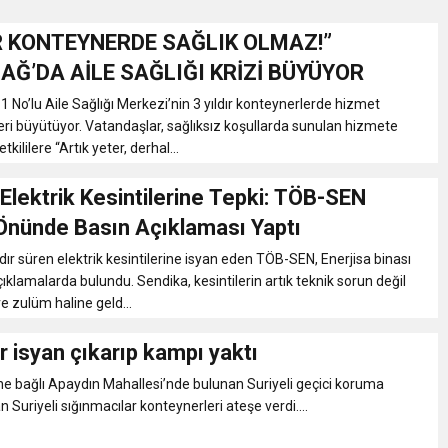
IR KONTEYNERDE SAĞLIK OLMAZ!”
Gül, Cumhuriyet, Türk Milletinin Özgürlük ve Onur Nişanesidir
Ğ’DA AİLE SAĞLIĞI KRİZİ BÜYÜYOR
No’lu Aile Sağlığı Merkezi’nin 3 yıldır konteynerlerde hizmet
N CUMHURİYET BAYRAMI MESAJI
eri büyütüyor. Vatandaşlar, sağlıksız koşullarda sunulan hizmete
kililere “Artık yeter, derhal...
RTELENDİ
Elektrik Kesintilerine Tepki: TÖB-SEN
 Önünde Basın Açıklaması Yaptı
 TOPLANTI DUYURUSU
dır süren elektrik kesintilerine isyan eden TÖB-SEN, Enerjisa binası
ıklamalarda bulundu. Sendika, kesintilerin artık teknik sorun değil
N EMRAH KARAÇAY’A SEVGİ SELİ
ve zulüm haline geld...
er isyan çıkarıp kampı yaktı
DEN GÖNÜLLERE DOKUNAN ZİYARET
ne bağlı Apaydın Mahallesi’nde bulunan Suriyeli geçici koruma
Suriyeli sığınmacılar konteynerleri ateşe verdi....