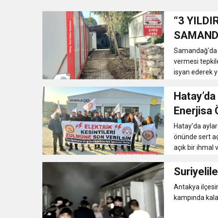
“3 YILD
3:47
Belediye Başkanı İbrahim 
SAMANDA
Samandağ’da 1 
6:19
HBB BAŞKANI ÖNTÜRK’Ü
vermesi tepkil
isyan ederek yet
17:36
KURUMLAR VERGİSİ E
Hatay’da 
Enerjisa
1:00
İTSO İŞ-KUR SGK
Hatay’da aylar
önünde sert aç
21:40
CEYLANDERE’DE BAŞKA
açık bir ihmal 
Suriyelil
18:22
BAŞKAN SAMİ ÜSTÜN’
Antakya ilçesi
kampında kalan 