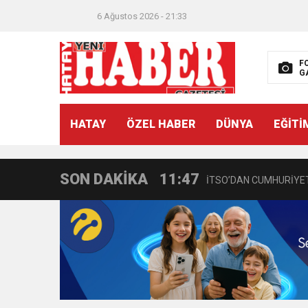
6 Ağustos 2026 - 21:33
F
G
21:40
CEYLANDERE’DE BAŞKA
HATAY
ÖZEL HABER
DÜNYA
EĞİTİ
18:22
BAŞKAN SAMİ ÜSTÜN’
SON DAKİKA
11:47
İTSO’DAN CUMHURİYET
18:55
İNCE’NİN CHP’DE KAL
11:57
IŞIL Eczanesi Görkemli 
21:40
HİKMET KAMİL ERYILMA