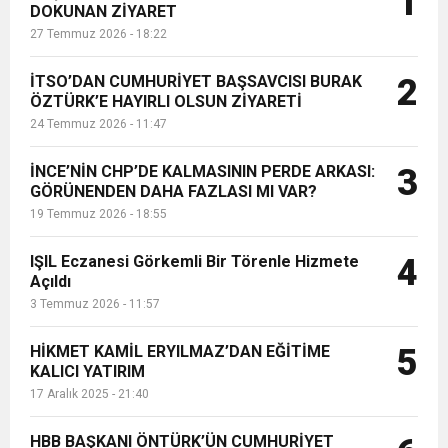
1
DOKUNAN ZİYARET
yardımcısı Hüseyin Yayman,
27 Temmuz 2026 - 18:22
Danıştay Başsavcısı Halil Yılmaz,
6:19
HBB BAŞKANI ÖNTÜRK’ÜN
Cumhuriyet, Türk Milletinin Özgürlük
Danıştay üyesi Emin Sınmaz, Val...
İTSO’DAN CUMHURİYET BAŞSAVCISI BURAK
2
17:36
ÖZTÜRK’E HAYIRLI OLSUN ZİYARETİ
KURUMLAR VERGİSİ ERTELENDİ
CUMHURİYET BAYRAMI MESAJI
ve Onur Nişanesidir
24 Temmuz 2026 - 11:47
1:00
İTSO İŞ-KUR SGK TOPLANTI
İNCE’NİN CHP’DE KALMASININ PERDE ARKASI:
3
GÖRÜNENDEN DAHA FAZLASI MI VAR?
19 Temmuz 2026 - 18:55
21:40
CEYLANDERE’DE BAŞKAN EMRAH
DUYURUSU
IŞIL Eczanesi Görkemli Bir Törenle Hizmete
4
18:22
Açıldı
BAŞKAN SAMİ ÜSTÜN’DEN
KARAÇAY’A SEVGİ SELİ
3 Temmuz 2026 - 11:57
GÖNÜLLERE DOKUNAN ZİYARET
HİKMET KAMİL ERYILMAZ’DAN EĞİTİME
5
KALICI YATIRIM
17 Aralık 2025 - 21:40
HBB BAŞKANI ÖNTÜRK’ÜN CUMHURİYET