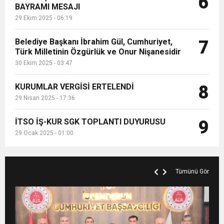
6
BAYRAMI MESAJI
29 Ekim 2025 - 06:19
Belediye Başkanı İbrahim Gül, Cumhuriyet,
7
Türk Milletinin Özgürlük ve Onur Nişanesidir
30 Ekim 2025 - 03:47
KURUMLAR VERGİSİ ERTELENDİ
8
29 Nisan 2025 - 17:36
İTSO İŞ-KUR SGK TOPLANTI DUYURUSU
9
29 Ocak 2025 - 01:00
Tümünü Gör