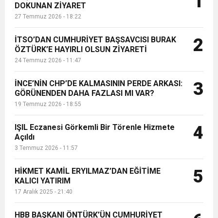
1
DOKUNAN ZİYARET
Antalya Barosu Önceki Başkan ve
27 Temmuz 2026 - 18:22
Yönetim Kurulu hakkında açılan
6:19
HBB BAŞKANI ÖNTÜRK’ÜN
Cumhuriyet, Türk Milletinin Özgürlük
davaya katıldı. ...
İTSO’DAN CUMHURİYET BAŞSAVCISI BURAK
2
17:36
ÖZTÜRK’E HAYIRLI OLSUN ZİYARETİ
KURUMLAR VERGİSİ ERTELENDİ
CUMHURİYET BAYRAMI MESAJI
ve Onur Nişanesidir
24 Temmuz 2026 - 11:47
1:00
İTSO İŞ-KUR SGK TOPLANTI
İNCE’NİN CHP’DE KALMASININ PERDE ARKASI:
3
GÖRÜNENDEN DAHA FAZLASI MI VAR?
19 Temmuz 2026 - 18:55
21:40
CEYLANDERE’DE BAŞKAN EMRAH
DUYURUSU
IŞIL Eczanesi Görkemli Bir Törenle Hizmete
4
18:22
Açıldı
BAŞKAN SAMİ ÜSTÜN’DEN
KARAÇAY’A SEVGİ SELİ
3 Temmuz 2026 - 11:57
GÖNÜLLERE DOKUNAN ZİYARET
HİKMET KAMİL ERYILMAZ’DAN EĞİTİME
5
KALICI YATIRIM
17 Aralık 2025 - 21:40
HBB BAŞKANI ÖNTÜRK’ÜN CUMHURİYET