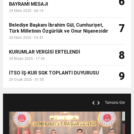
6
BAYRAMI MESAJI
29 Ekim 2025 - 06:19
Belediye Başkanı İbrahim Gül, Cumhuriyet,
7
Türk Milletinin Özgürlük ve Onur Nişanesidir
30 Ekim 2025 - 03:47
KURUMLAR VERGİSİ ERTELENDİ
8
29 Nisan 2025 - 17:36
İTSO İŞ-KUR SGK TOPLANTI DUYURUSU
9
29 Ocak 2025 - 01:00
Tümünü Gör