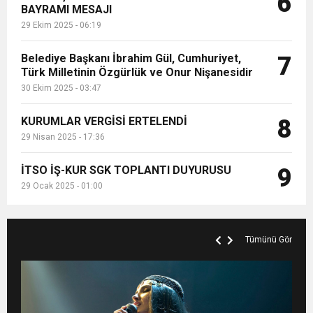
6
BAYRAMI MESAJI
29 Ekim 2025 - 06:19
Belediye Başkanı İbrahim Gül, Cumhuriyet,
7
Türk Milletinin Özgürlük ve Onur Nişanesidir
30 Ekim 2025 - 03:47
KURUMLAR VERGİSİ ERTELENDİ
8
29 Nisan 2025 - 17:36
İTSO İŞ-KUR SGK TOPLANTI DUYURUSU
9
29 Ocak 2025 - 01:00
Tümünü Gör