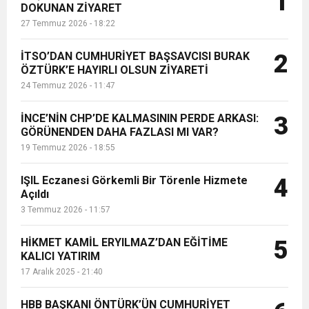
1
DOKUNAN ZİYARET
27 Temmuz 2026 - 18:22
6:19
HBB BAŞKANI ÖNTÜRK’ÜN
Cumhuriyet, Türk Milletinin Özgürlük
İTSO’DAN CUMHURİYET BAŞSAVCISI BURAK
2
17:36
ÖZTÜRK’E HAYIRLI OLSUN ZİYARETİ
KURUMLAR VERGİSİ ERTELENDİ
CUMHURİYET BAYRAMI MESAJI
ve Onur Nişanesidir
24 Temmuz 2026 - 11:47
1:00
İTSO İŞ-KUR SGK TOPLANTI
İNCE’NİN CHP’DE KALMASININ PERDE ARKASI:
3
GÖRÜNENDEN DAHA FAZLASI MI VAR?
19 Temmuz 2026 - 18:55
21:40
CEYLANDERE’DE BAŞKAN EMRAH
DUYURUSU
IŞIL Eczanesi Görkemli Bir Törenle Hizmete
4
18:22
Açıldı
BAŞKAN SAMİ ÜSTÜN’DEN
KARAÇAY’A SEVGİ SELİ
3 Temmuz 2026 - 11:57
GÖNÜLLERE DOKUNAN ZİYARET
HİKMET KAMİL ERYILMAZ’DAN EĞİTİME
5
KALICI YATIRIM
17 Aralık 2025 - 21:40
HBB BAŞKANI ÖNTÜRK’ÜN CUMHURİYET