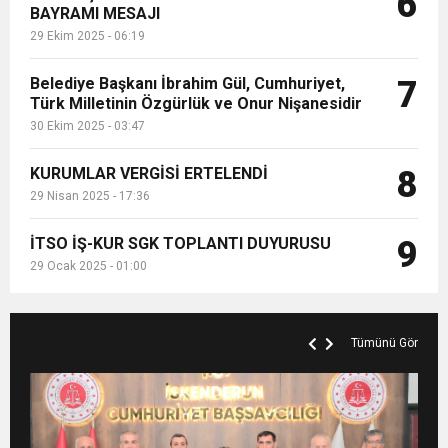
6
BAYRAMI MESAJI
29 Ekim 2025 - 06:19
Belediye Başkanı İbrahim Gül, Cumhuriyet,
7
Türk Milletinin Özgürlük ve Onur Nişanesidir
30 Ekim 2025 - 03:47
KURUMLAR VERGİSİ ERTELENDİ
8
29 Nisan 2025 - 17:36
İTSO İŞ-KUR SGK TOPLANTI DUYURUSU
9
29 Ocak 2025 - 01:00
Tümünü Gör