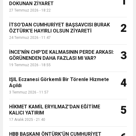
1
DOKUNAN ZİYARET
öncelikleri arasında görüyor....
27 Temmuz 2026 - 18:22
6:19
HBB BAŞKANI ÖNTÜRK’ÜN
Cumhuriyet, Türk Milletinin Özgürlük
İTSO’DAN CUMHURİYET BAŞSAVCISI BURAK
2
17:36
ÖZTÜRK’E HAYIRLI OLSUN ZİYARETİ
KURUMLAR VERGİSİ ERTELENDİ
CUMHURİYET BAYRAMI MESAJI
ve Onur Nişanesidir
24 Temmuz 2026 - 11:47
1:00
İTSO İŞ-KUR SGK TOPLANTI
İNCE’NİN CHP’DE KALMASININ PERDE ARKASI:
3
GÖRÜNENDEN DAHA FAZLASI MI VAR?
19 Temmuz 2026 - 18:55
21:40
CEYLANDERE’DE BAŞKAN EMRAH
DUYURUSU
IŞIL Eczanesi Görkemli Bir Törenle Hizmete
4
18:22
Açıldı
BAŞKAN SAMİ ÜSTÜN’DEN
KARAÇAY’A SEVGİ SELİ
3 Temmuz 2026 - 11:57
GÖNÜLLERE DOKUNAN ZİYARET
HİKMET KAMİL ERYILMAZ’DAN EĞİTİME
5
KALICI YATIRIM
17 Aralık 2025 - 21:40
HBB BAŞKANI ÖNTÜRK’ÜN CUMHURİYET