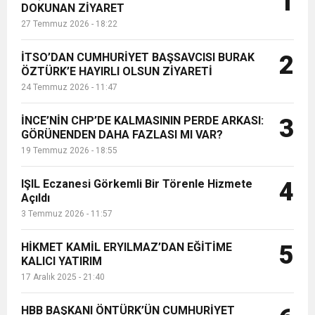
1
DOKUNAN ZİYARET
alarak kep attı. Duygu dolu anların
27 Temmuz 2026 - 18:22
yaşandığı programda konuşan
6:19
HBB BAŞKANI ÖNTÜRK’ÜN
Cumhuriyet, Türk Milletinin Özgürlük
Beled...
İTSO’DAN CUMHURİYET BAŞSAVCISI BURAK
2
17:36
ÖZTÜRK’E HAYIRLI OLSUN ZİYARETİ
KURUMLAR VERGİSİ ERTELENDİ
CUMHURİYET BAYRAMI MESAJI
ve Onur Nişanesidir
24 Temmuz 2026 - 11:47
1:00
İTSO İŞ-KUR SGK TOPLANTI
İNCE’NİN CHP’DE KALMASININ PERDE ARKASI:
3
GÖRÜNENDEN DAHA FAZLASI MI VAR?
19 Temmuz 2026 - 18:55
21:40
CEYLANDERE’DE BAŞKAN EMRAH
DUYURUSU
IŞIL Eczanesi Görkemli Bir Törenle Hizmete
4
18:22
Açıldı
BAŞKAN SAMİ ÜSTÜN’DEN
KARAÇAY’A SEVGİ SELİ
3 Temmuz 2026 - 11:57
GÖNÜLLERE DOKUNAN ZİYARET
HİKMET KAMİL ERYILMAZ’DAN EĞİTİME
5
KALICI YATIRIM
17 Aralık 2025 - 21:40
HBB BAŞKANI ÖNTÜRK’ÜN CUMHURİYET