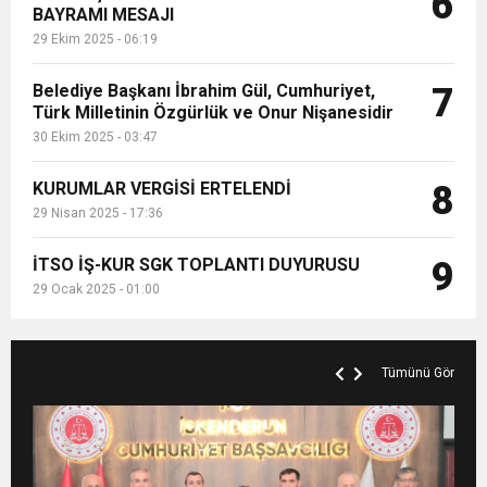
6
BAYRAMI MESAJI
29 Ekim 2025 - 06:19
Belediye Başkanı İbrahim Gül, Cumhuriyet,
7
Türk Milletinin Özgürlük ve Onur Nişanesidir
30 Ekim 2025 - 03:47
KURUMLAR VERGİSİ ERTELENDİ
8
29 Nisan 2025 - 17:36
İTSO İŞ-KUR SGK TOPLANTI DUYURUSU
9
29 Ocak 2025 - 01:00
Tümünü Gör