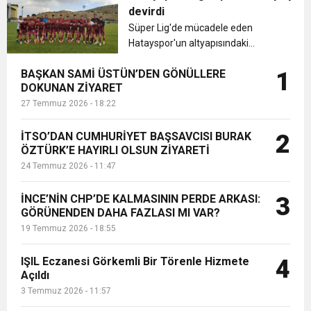
devirdi
6:19
Süper Lig'de mücadele eden
HBB BAŞKANI ÖNTÜRK’ÜN
Cumhuriyet, Türk Milletinin Özgürlük
Hatayspor'un altyapısındaki
cevherleri Malatya karşısında
17:36
KURUMLAR VERGİSİ ERTELENDİ
CUMHURİYET BAYRAMI MESAJI
BAŞKAN SAMİ ÜSTÜN’DEN GÖNÜLLERE
1
hünerlerini sergiledi. ...
ve Onur Nişanesidir
DOKUNAN ZİYARET
27 Temmuz 2026 - 18:22
1:00
İTSO İŞ-KUR SGK TOPLANTI
İTSO’DAN CUMHURİYET BAŞSAVCISI BURAK
2
ÖZTÜRK’E HAYIRLI OLSUN ZİYARETİ
21:40
CEYLANDERE’DE BAŞKAN EMRAH
DUYURUSU
24 Temmuz 2026 - 11:47
18:22
BAŞKAN SAMİ ÜSTÜN’DEN
KARAÇAY’A SEVGİ SELİ
İNCE’NİN CHP’DE KALMASININ PERDE ARKASI:
3
GÖRÜNENDEN DAHA FAZLASI MI VAR?
19 Temmuz 2026 - 18:55
GÖNÜLLERE DOKUNAN ZİYARET
IŞIL Eczanesi Görkemli Bir Törenle Hizmete
4
Açıldı
3 Temmuz 2026 - 11:57