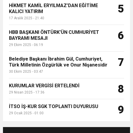
HİKMET KAMİL ERYILMAZ’DAN EĞİTİME
5
KALICI YATIRIM
17 Aralık 2025 - 21:40
HBB BAŞKANI ÖNTÜRK’ÜN CUMHURİYET
6
BAYRAMI MESAJI
29 Ekim 2025 - 06:19
Belediye Başkanı İbrahim Gül, Cumhuriyet,
7
Türk Milletinin Özgürlük ve Onur Nişanesidir
30 Ekim 2025 - 03:47
KURUMLAR VERGİSİ ERTELENDİ
8
29 Nisan 2025 - 17:36
İTSO İŞ-KUR SGK TOPLANTI DUYURUSU
9
29 Ocak 2025 - 01:00