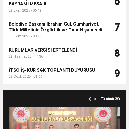
6
BAYRAMI MESAJI
29 Ekim 2025 - 06:19
Belediye Başkanı İbrahim Gül, Cumhuriyet,
7
Türk Milletinin Özgürlük ve Onur Nişanesidir
30 Ekim 2025 - 03:47
KURUMLAR VERGİSİ ERTELENDİ
8
29 Nisan 2025 - 17:36
İTSO İŞ-KUR SGK TOPLANTI DUYURUSU
9
29 Ocak 2025 - 01:00
Tümünü Gör