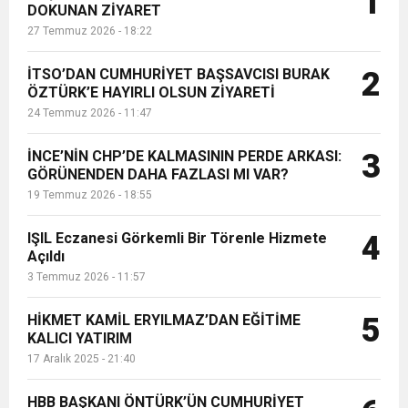
1
DOKUNAN ZİYARET
açıklamada, “Asayiş Şube
27 Temmuz 2026 - 18:22
Müdürlüğü Yunus ekiplerince,
6:19
HBB BAŞKANI ÖNTÜRK’ÜN
Cumhuriyet, Türk Milletinin Özgürlük
Orhanlı Mahallesinde durdurulan bir
m...
İTSO’DAN CUMHURİYET BAŞSAVCISI BURAK
2
17:36
ÖZTÜRK’E HAYIRLI OLSUN ZİYARETİ
KURUMLAR VERGİSİ ERTELENDİ
CUMHURİYET BAYRAMI MESAJI
ve Onur Nişanesidir
24 Temmuz 2026 - 11:47
1:00
İTSO İŞ-KUR SGK TOPLANTI
İNCE’NİN CHP’DE KALMASININ PERDE ARKASI:
3
GÖRÜNENDEN DAHA FAZLASI MI VAR?
19 Temmuz 2026 - 18:55
21:40
CEYLANDERE’DE BAŞKAN EMRAH
DUYURUSU
IŞIL Eczanesi Görkemli Bir Törenle Hizmete
4
18:22
Açıldı
BAŞKAN SAMİ ÜSTÜN’DEN
KARAÇAY’A SEVGİ SELİ
3 Temmuz 2026 - 11:57
GÖNÜLLERE DOKUNAN ZİYARET
HİKMET KAMİL ERYILMAZ’DAN EĞİTİME
5
KALICI YATIRIM
17 Aralık 2025 - 21:40
HBB BAŞKANI ÖNTÜRK’ÜN CUMHURİYET