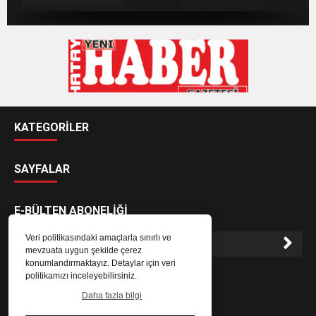
BAŞSAVCILIĞINA ZİYARET
ALACAK
KATEGORİLER
SAYFALAR
E-BÜLTEN ABONELİĞİ
Veri politikasındaki amaçlarla sınırlı ve
mevzuata uygun şekilde çerez
konumlandırmaktayız. Detaylar için veri
E-Bülten aboneliği ile haberlere daha hızlı erişin.
politikamızı inceleyebilirsiniz.
Daha fazla bilgi