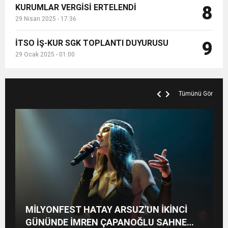
KURUMLAR VERGİSİ ERTELENDİ
8
29 Nisan 2025 - 17:36
İTSO İŞ-KUR SGK TOPLANTI DUYURUSU
9
29 Ocak 2025 - 01:00
Tümünü Gör
ÖZÇELİK-İŞ’TEN SERT
EKİNCİLER 62 YAŞINDA: 62 YILLIK SANAYİ
REYHANLI VE KIRIKHAN HEYETİNDEN
MİLYONFEST HATAY ARSUZ’UN İKİNCİ
DEZENFORMASYON AÇIKLAMASI:
MİRASI GELECEĞE TAŞINIYOR
İSKENDERUN CUMHURİYET
“HUKUKİ VE CEZAİ SÜREÇ BAŞLATILDI”
GÜNÜNDE İMREN ÇAPANOĞLU SAHNE