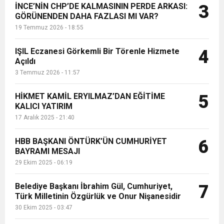
İNCE’NİN CHP’DE KALMASININ PERDE ARKASI:
3
GÖRÜNENDEN DAHA FAZLASI MI VAR?
19 Temmuz 2026 - 18:55
IŞIL Eczanesi Görkemli Bir Törenle Hizmete
4
Açıldı
3 Temmuz 2026 - 11:57
HİKMET KAMİL ERYILMAZ’DAN EĞİTİME
5
KALICI YATIRIM
17 Aralık 2025 - 21:40
HBB BAŞKANI ÖNTÜRK’ÜN CUMHURİYET
6
BAYRAMI MESAJI
29 Ekim 2025 - 06:19
Belediye Başkanı İbrahim Gül, Cumhuriyet,
7
Türk Milletinin Özgürlük ve Onur Nişanesidir
30 Ekim 2025 - 03:47