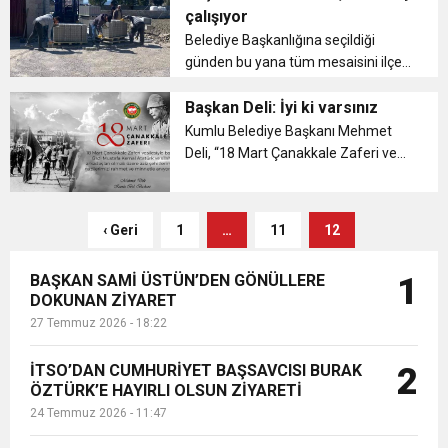
çalışıyor
6:19
Belediye Başkanlığına seçildiği
HBB BAŞKANI ÖNTÜRK’ÜN
Cumhuriyet, Türk Milletinin Özgürlük
günden bu yana tüm mesaisini ilçeyi
güzelleştirmeye harcayan Kumlu
17:36
KURUMLAR VERGİSİ ERTELENDİ
CUMHURİYET BAYRAMI MESAJI
Belediye Başkanı Mehmet Deli, ilçesi
Başkan Deli: İyi ki varsınız
ve Onur Nişanesidir
için var gücüyle çalışmaya devam
Kumlu Belediye Başkanı Mehmet
ediyor....
Deli, “18 Mart Çanakkale Zaferi ve
1:00
İTSO İŞ-KUR SGK TOPLANTI
Şehitleri Anma Günü” Münasebeti
ile ilgili bir mesaj yayınladı. ...
21:40
CEYLANDERE’DE BAŞKAN EMRAH
DUYURUSU
‹ Geri
1
…
11
12
18:22
BAŞKAN SAMİ ÜSTÜN’DEN GÖNÜLLERE
1
BAŞKAN SAMİ ÜSTÜN’DEN
KARAÇAY’A SEVGİ SELİ
DOKUNAN ZİYARET
27 Temmuz 2026 - 18:22
GÖNÜLLERE DOKUNAN ZİYARET
İTSO’DAN CUMHURİYET BAŞSAVCISI BURAK
2
ÖZTÜRK’E HAYIRLI OLSUN ZİYARETİ
24 Temmuz 2026 - 11:47