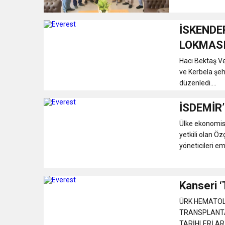
İSKENDE
LOKMASI
Hacı Bektaş Ve
ve Kerbela şeh
düzenledi....
İSDEMİR’
Ülke ekonomisi
yetkili olan Ö
yöneticileri em
Kanseri ‘
ÜRK HEMATOLO
TRANSPLANTA
TARİHLERİ AR