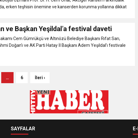
da, erken teşhisin önemine ve kanserden korunma yollarına dikkat
n ve Başkan Yeşildal’a festival daveti
akamı Cem Gümrükçü ve Altınözü Belediye Başkanı Rıfat Sarı,
ahmi Doğan’ı ve AK Parti Hatay İl Başkanı Adem Yeşildal’ı festivale
…
6
İleri ›
SAYFALAR
E