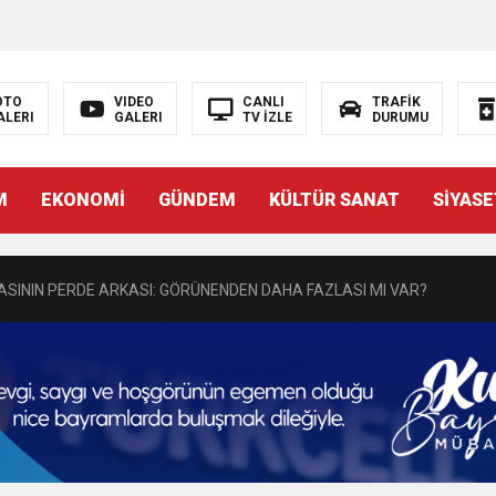
N EMRAH KARAÇAY’A SEVGİ SELİ
OTO
VIDEO
CANLI
TRAFİK
ALERI
GALERI
TV İZLE
DURUMU
DEN GÖNÜLLERE DOKUNAN ZİYARET
M
EKONOMİ
GÜNDEM
KÜLTÜR SANAT
SİYASE
 BAŞSAVCISI BURAK ÖZTÜRK’E HAYIRLI OLSUN ZİYARETİ
MASININ PERDE ARKASI: GÖRÜNENDEN DAHA FAZLASI MI VAR?
Bir Törenle Hizmete Açıldı
Z’DAN EĞİTİME KALICI YATIRIM
Gül, Cumhuriyet, Türk Milletinin Özgürlük ve Onur Nişanesidir