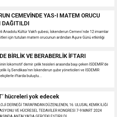
RUN CEMEVİNDE YAS-I MATEM ORUCU
 DAĞITILDI
li Anadolu Kültür Vakfı şubesi, İskenderun Cemevi´nde 12 imamlar
itleri için tutulan matem orucunun ardından Aşure Günü etkinliği
DE BİRLİK VE BERABERLİK İFTARI
nin lokomotif demir çelik tesisleri arasında başı çeken İSDEMİR'de
zçelik-İş Sendikası'nın İskenderun şube yöneticileri ve İSDEMİR
ekçilerle iftarda buluştu....
T’ hücreleri yok edecek
Jİ DERNEĞİ TARAFINDAN DÜZENLENEN, 16. ULUSAL KEMİK İLİĞİ
SYONU VE HÜCRESEL TEDAVİLER KONGRESİ 7-9 MART 2024
ASINDA ANTALYA’DA GERÇEKLEŞTİRİLDİ....