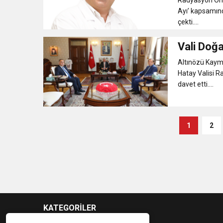
Ayı’ kapsamın
çekti....
Vali Doğa
Altınözü Kaym
Hatay Valisi R
davet etti....
1
2
KATEGORİLER