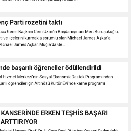
nç Parti rozetini taktı
rucu Genel Başkanı Cem Uzan'ın Başdanışmanı Mert Buruşukoğlu,
latı ve ilçelerini kurmakla sorumlu olan Michael James Aşkar'a
. Michael James Aşkar, Muğla’da Ge...
nde başarılı öğrenciler ödüllendirildi
al Hizmet Merkezi’nin Sosyal Ekonomik Destek Programı’ndan
arılı öğrenciler için Altınözü Kültür Evi’nde karne programı
 KANSERİNDE ERKEN TEŞHİS BAŞARI
 ARTTIRIYOR
lojisi Uzmanı Prof. Dr. H. Cem Önal, ‘Akciğer Kanseri Farkındalık