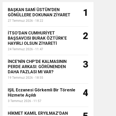
BAŞKAN SAMİ ÜSTÜN’DEN
1
GÖNÜLLERE DOKUNAN ZİYARET
27 Temmuz 2026 - 18:22
İTSO’DAN CUMHURİYET
2
BAŞSAVCISI BURAK ÖZTÜRK’E
HAYIRLI OLSUN ZİYARETİ
24 Temmuz 2026 - 11:47
İNCE’NİN CHP’DE KALMASININ
3
PERDE ARKASI: GÖRÜNENDEN
DAHA FAZLASI MI VAR?
19 Temmuz 2026 - 18:55
IŞIL Eczanesi Görkemli Bir Törenle
4
Hizmete Açıldı
3 Temmuz 2026 - 11:57
HİKMET KAMİL ERYILMAZ’DAN