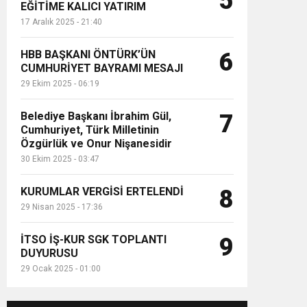
5
EĞİTİME KALICI YATIRIM
17 Aralık 2025 - 21:40
HBB BAŞKANI ÖNTÜRK’ÜN
6
CUMHURİYET BAYRAMI MESAJI
29 Ekim 2025 - 06:19
Belediye Başkanı İbrahim Gül,
7
Cumhuriyet, Türk Milletinin
Özgürlük ve Onur Nişanesidir
30 Ekim 2025 - 03:47
KURUMLAR VERGİSİ ERTELENDİ
8
29 Nisan 2025 - 17:36
İTSO İŞ-KUR SGK TOPLANTI
9
DUYURUSU
29 Ocak 2025 - 01:00