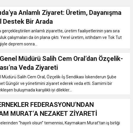
da’ya Anlamlı Ziyaret: Üretim, Dayanışma
N CUMHURİYET BAYRAMI MESAJI
l Destek Bir Arada
erçekleştirilen anlamlı ziyarette, üretim faaliyetlerinin yanı sıra
RTELENDİ
luk çalışmaları da ön plana çıktı. Yerel üretim, istihdam ve Tok Tut
iğiyle deprem sonra...
 TOPLANTI DUYURUSU
Genel Müdürü Salih Cem Oral’dan Özçelik-
ası’na Veda Ziyareti
N EMRAH KARAÇAY’A SEVGİ SELİ
 Müdürü Salih Cem Oral, Özçelik-İş Sendikası İskenderun Şube
t Güngör ve yönetimini ziyaret ederek veda etti. Samimi bir
DEN GÖNÜLLERE DOKUNAN ZİYARET
eşen buluşmada karşılıklı iyi dilekler...
ERNEKLER FEDERASYONU’NDAN
M MURAT’A NEZAKET ZİYARETİ
lerinden “hayırlı olsun” temennisi, Kaymakam Murat’tan iş birliği