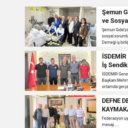
Şemun Gı
6:19
HBB BAŞKANI ÖNTÜRK’Ü
ve Sosya
Şemun Gıda’ya g
17:36
KURUMLAR VERGİSİ E
sosyal sorumlu
Derneği iş birl
1:00
İTSO İŞ-KUR SGK
İSDEMİR 
İş Sendik
21:40
CEYLANDERE’DE BAŞKA
İSDEMİR Genel
Başkanı Mehme
18:22
BAŞKAN SAMİ ÜSTÜN’
ortamda gerçekl
DEFNE D
KAYMAKA
Federasyon üye
mesajı…...