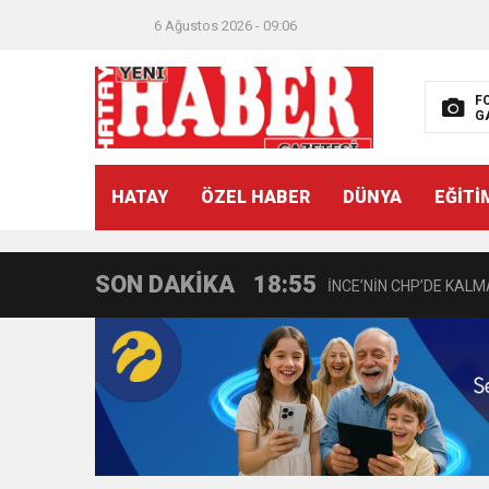
6 Ağustos 2026 - 09:06
21:40
CEYLANDERE’DE BAŞKA
F
G
18:22
BAŞKAN SAMİ ÜSTÜN’
HATAY
ÖZEL HABER
DÜNYA
EĞİTİ
11:47
İTSO’DAN CUMHURİYET
SON DAKİKA
18:55
İNCE’NİN CHP’DE KAL
11:57
IŞIL Eczanesi Görkemli 
21:40
HİKMET KAMİL ERYILMA
3:47
Belediye Başkanı İbrahim 