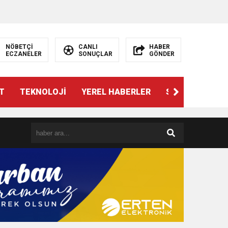
NÖBETÇİ
CANLI
HABER
ECZANELER
SONUÇLAR
GÖNDER
T
TEKNOLOJİ
YEREL HABERLER
SPOR