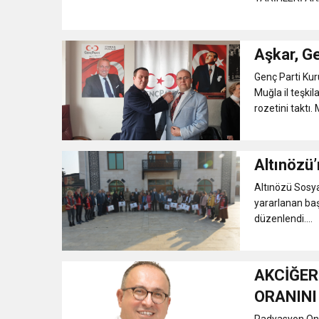
Aşkar, Ge
Genç Parti Ku
Muğla il teşki
rozetini taktı
Altınözü’
Altınözü Sosy
yararlanan baş
düzenlendi....
AKCİĞER
ORANINI
Radyasyon Onko