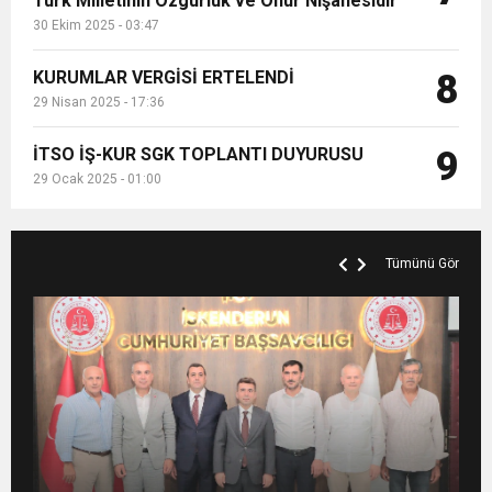
Türk Milletinin Özgürlük ve Onur Nişanesidir
30 Ekim 2025 - 03:47
KURUMLAR VERGİSİ ERTELENDİ
8
29 Nisan 2025 - 17:36
İTSO İŞ-KUR SGK TOPLANTI DUYURUSU
9
29 Ocak 2025 - 01:00
Tümünü Gör