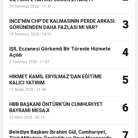
24 Temmuz 2026 - 11:47
İNCE’NİN CHP’DE KALMASININ PERDE ARKASI:
3
GÖRÜNENDEN DAHA FAZLASI MI VAR?
19 Temmuz 2026 - 18:55
IŞIL Eczanesi Görkemli Bir Törenle Hizmete
4
Açıldı
3 Temmuz 2026 - 11:57
HİKMET KAMİL ERYILMAZ’DAN EĞİTİME
5
KALICI YATIRIM
17 Aralık 2025 - 21:40
HBB BAŞKANI ÖNTÜRK’ÜN CUMHURİYET
6
BAYRAMI MESAJI
29 Ekim 2025 - 06:19
Belediye Başkanı İbrahim Gül, Cumhuriyet,
7