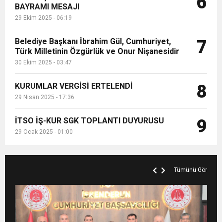
6
BAYRAMI MESAJI
29 Ekim 2025 - 06:19
Belediye Başkanı İbrahim Gül, Cumhuriyet,
7
Türk Milletinin Özgürlük ve Onur Nişanesidir
30 Ekim 2025 - 03:47
KURUMLAR VERGİSİ ERTELENDİ
8
29 Nisan 2025 - 17:36
İTSO İŞ-KUR SGK TOPLANTI DUYURUSU
9
29 Ocak 2025 - 01:00
Tümünü Gör