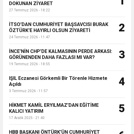
1
DOKUNAN ZİYARET
törenle açıldı. Eczacı Işıl Demirel, etik
27 Temmuz 2026 - 18:22
değerlere bağlı, güvenilir ve ha...
6:19
HBB BAŞKANI ÖNTÜRK’ÜN
Cumhuriyet, Türk Milletinin Özgürlük
İTSO’DAN CUMHURİYET BAŞSAVCISI BURAK
2
17:36
ÖZTÜRK’E HAYIRLI OLSUN ZİYARETİ
KURUMLAR VERGİSİ ERTELENDİ
CUMHURİYET BAYRAMI MESAJI
ve Onur Nişanesidir
24 Temmuz 2026 - 11:47
1:00
İTSO İŞ-KUR SGK TOPLANTI
İNCE’NİN CHP’DE KALMASININ PERDE ARKASI:
3
GÖRÜNENDEN DAHA FAZLASI MI VAR?
19 Temmuz 2026 - 18:55
21:40
CEYLANDERE’DE BAŞKAN EMRAH
DUYURUSU
IŞIL Eczanesi Görkemli Bir Törenle Hizmete
4
18:22
Açıldı
BAŞKAN SAMİ ÜSTÜN’DEN
KARAÇAY’A SEVGİ SELİ
3 Temmuz 2026 - 11:57
GÖNÜLLERE DOKUNAN ZİYARET
HİKMET KAMİL ERYILMAZ’DAN EĞİTİME
5
KALICI YATIRIM
17 Aralık 2025 - 21:40
HBB BAŞKANI ÖNTÜRK’ÜN CUMHURİYET