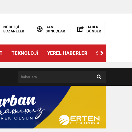
NÖBETÇİ
CANLI
HABER
ECZANELER
SONUÇLAR
GÖNDER
T
TEKNOLOJİ
YEREL HABERLER
SPOR