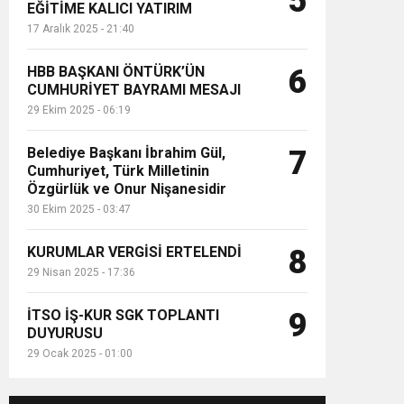
5
EĞİTİME KALICI YATIRIM
17 Aralık 2025 - 21:40
HBB BAŞKANI ÖNTÜRK’ÜN
6
CUMHURİYET BAYRAMI MESAJI
29 Ekim 2025 - 06:19
Belediye Başkanı İbrahim Gül,
7
Cumhuriyet, Türk Milletinin
Özgürlük ve Onur Nişanesidir
30 Ekim 2025 - 03:47
KURUMLAR VERGİSİ ERTELENDİ
8
29 Nisan 2025 - 17:36
İTSO İŞ-KUR SGK TOPLANTI
9
DUYURUSU
29 Ocak 2025 - 01:00