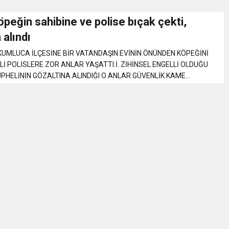
öpeğin sahibine ve polise bıçak çekti,
Gül, Cumhuriyet, Türk Milletinin Özgürlük ve Onur Nişanesidir
 alındı
A İLÇESİNE BİR VATANDAŞIN EVİNİN ÖNÜNDEN KÖPEĞİNİ
N CUMHURİYET BAYRAMI MESAJI
İ POLİSLERE ZOR ANLAR YAŞATTI.İ. ZİHİNSEL ENGELLİ OLDUĞU
ÜPHELİNİN GÖZALTINA ALINDIĞI O ANLAR GÜVENLİK KAME...
RTELENDİ
 TOPLANTI DUYURUSU
N EMRAH KARAÇAY’A SEVGİ SELİ
DEN GÖNÜLLERE DOKUNAN ZİYARET