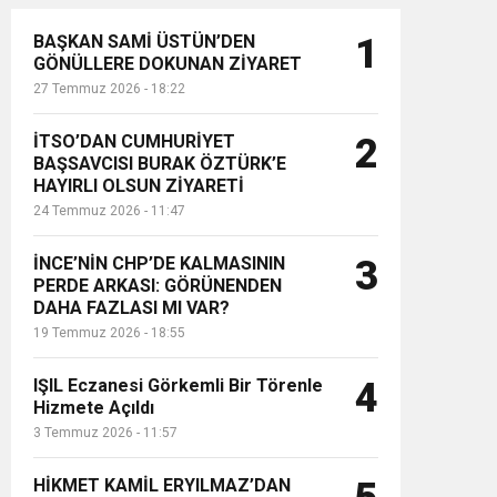
BAŞKAN SAMİ ÜSTÜN’DEN
1
GÖNÜLLERE DOKUNAN ZİYARET
27 Temmuz 2026 - 18:22
İTSO’DAN CUMHURİYET
2
BAŞSAVCISI BURAK ÖZTÜRK’E
HAYIRLI OLSUN ZİYARETİ
24 Temmuz 2026 - 11:47
İNCE’NİN CHP’DE KALMASININ
3
PERDE ARKASI: GÖRÜNENDEN
DAHA FAZLASI MI VAR?
19 Temmuz 2026 - 18:55
IŞIL Eczanesi Görkemli Bir Törenle
4
Hizmete Açıldı
3 Temmuz 2026 - 11:57
HİKMET KAMİL ERYILMAZ’DAN