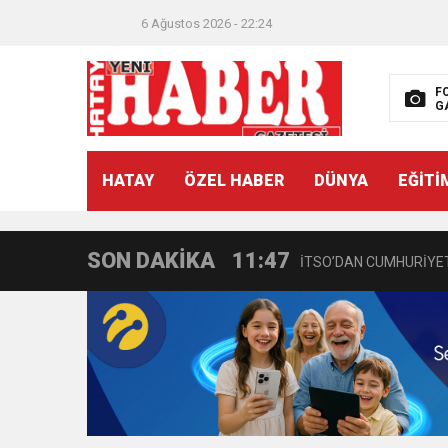
6 Ağustos 2026 - 22:24
F
G
21:40
CEYLANDERE’DE BAŞKA
HATAY
ÖZEL HABER
DÜNYA
EĞİTİ
18:22
BAŞKAN SAMİ ÜSTÜN’
SON DAKİKA
11:47
İTSO’DAN CUMHURİYET
18:55
İNCE’NİN CHP’DE KAL
11:57
IŞIL Eczanesi Görkemli 
21:40
HİKMET KAMİL ERYILMA