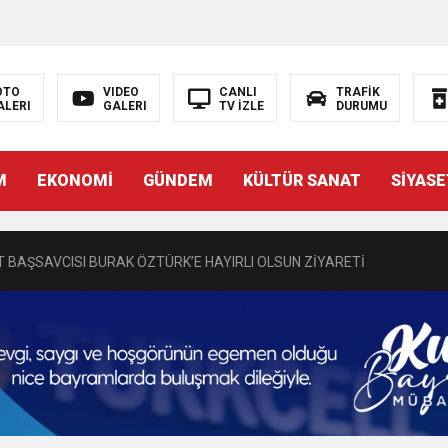
OTO
VIDEO
CANLI
TRAFİK
ALERI
GALERI
TV İZLE
DURUMU
N EMRAH KARAÇAY’A SEVGİ SELİ
M
EKONOMİ
GÜNDEM
KÜLTÜR SANAT
SİYASE
DEN GÖNÜLLERE DOKUNAN ZİYARET
 BAŞSAVCISI BURAK ÖZTÜRK’E HAYIRLI OLSUN ZİYARETİ
MASININ PERDE ARKASI: GÖRÜNENDEN DAHA FAZLASI MI VAR?
Bir Törenle Hizmete Açıldı
Z’DAN EĞİTİME KALICI YATIRIM