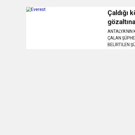
Çaldığı k
3:47
Belediye Başkanı İbrahim 
gözaltına
ANTALYA'NIN KUMLUC
6:19
HBB BAŞKANI ÖNTÜRK’Ü
ÇALAN ŞÜPHEL
BELİRTİLEN Ş
17:36
KURUMLAR VERGİSİ E
1:00
İTSO İŞ-KUR SGK
21:40
CEYLANDERE’DE BAŞKA
18:22
BAŞKAN SAMİ ÜSTÜN’