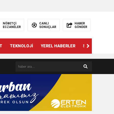
NÖBETÇİ
CANLI
HABER
ECZANELER
SONUÇLAR
GÖNDER
T
TEKNOLOJİ
YEREL HABERLER
SPOR