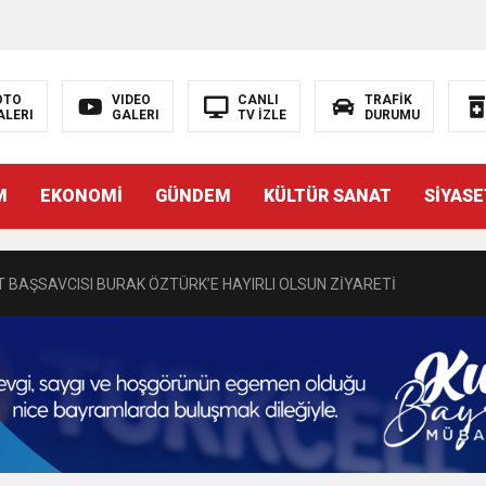
OTO
VIDEO
CANLI
TRAFİK
ALERI
GALERI
TV İZLE
DURUMU
N EMRAH KARAÇAY’A SEVGİ SELİ
M
EKONOMİ
GÜNDEM
KÜLTÜR SANAT
SİYASE
DEN GÖNÜLLERE DOKUNAN ZİYARET
 BAŞSAVCISI BURAK ÖZTÜRK’E HAYIRLI OLSUN ZİYARETİ
MASININ PERDE ARKASI: GÖRÜNENDEN DAHA FAZLASI MI VAR?
Bir Törenle Hizmete Açıldı
Z’DAN EĞİTİME KALICI YATIRIM