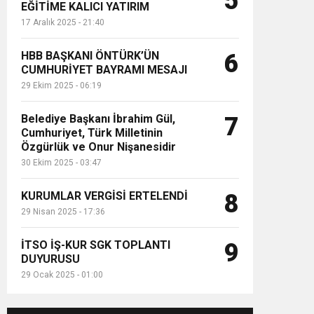
5
EĞİTİME KALICI YATIRIM
17 Aralık 2025 - 21:40
HBB BAŞKANI ÖNTÜRK’ÜN
6
CUMHURİYET BAYRAMI MESAJI
29 Ekim 2025 - 06:19
Belediye Başkanı İbrahim Gül,
7
Cumhuriyet, Türk Milletinin
Özgürlük ve Onur Nişanesidir
30 Ekim 2025 - 03:47
KURUMLAR VERGİSİ ERTELENDİ
8
29 Nisan 2025 - 17:36
İTSO İŞ-KUR SGK TOPLANTI
9
DUYURUSU
29 Ocak 2025 - 01:00