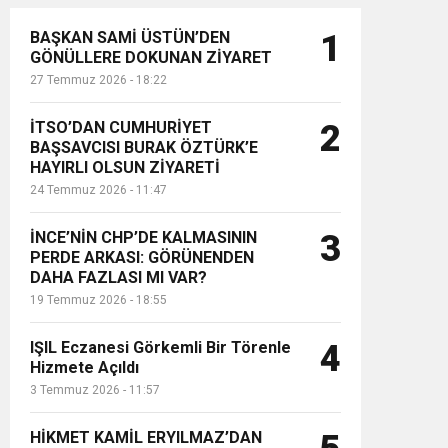
BAŞKAN SAMİ ÜSTÜN’DEN
1
GÖNÜLLERE DOKUNAN ZİYARET
27 Temmuz 2026 - 18:22
İTSO’DAN CUMHURİYET
2
BAŞSAVCISI BURAK ÖZTÜRK’E
HAYIRLI OLSUN ZİYARETİ
24 Temmuz 2026 - 11:47
İNCE’NİN CHP’DE KALMASININ
3
PERDE ARKASI: GÖRÜNENDEN
DAHA FAZLASI MI VAR?
19 Temmuz 2026 - 18:55
IŞIL Eczanesi Görkemli Bir Törenle
4
Hizmete Açıldı
3 Temmuz 2026 - 11:57
HİKMET KAMİL ERYILMAZ’DAN