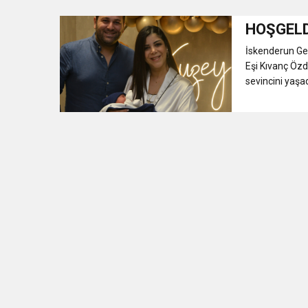
HOŞGELD
3:47
Belediye Başkanı İbrahim 
İskenderun Ge
Eşi Kıvanç Özd
6:19
HBB BAŞKANI ÖNTÜRK’Ü
sevincini yaşadı
17:36
KURUMLAR VERGİSİ E
1:00
İTSO İŞ-KUR SGK
21:40
CEYLANDERE’DE BAŞKA
18:22
BAŞKAN SAMİ ÜSTÜN’