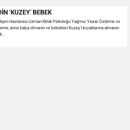
İN ‘KUZEY’ BEBEK
Gül, Cumhuriyet, Türk Milletinin Özgürlük ve Onur Nişanesidir
lişim Hastanesi Uzman Klinik Psikoloğu Yağmur Yazar Özdemir ve
emir, anne baba olmanın ve bebekleri Kuzey’i kucaklarına almanın
N CUMHURİYET BAYRAMI MESAJI
....
RTELENDİ
 TOPLANTI DUYURUSU
N EMRAH KARAÇAY’A SEVGİ SELİ
DEN GÖNÜLLERE DOKUNAN ZİYARET