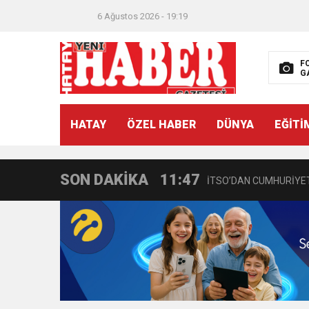
6 Ağustos 2026 - 19:19
F
G
21:40
CEYLANDERE’DE BAŞKA
HATAY
ÖZEL HABER
DÜNYA
EĞİTİ
18:22
BAŞKAN SAMİ ÜSTÜN’
SON DAKİKA
11:47
İTSO’DAN CUMHURİYET
18:55
İNCE’NİN CHP’DE KAL
11:57
IŞIL Eczanesi Görkemli 
21:40
HİKMET KAMİL ERYILMA