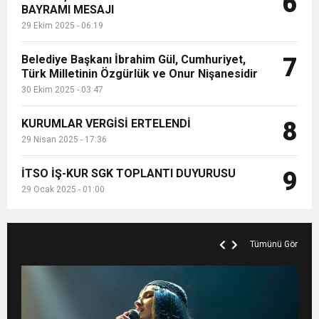
6
BAYRAMI MESAJI
29 Ekim 2025 - 06:19
Belediye Başkanı İbrahim Gül, Cumhuriyet,
7
Türk Milletinin Özgürlük ve Onur Nişanesidir
30 Ekim 2025 - 03:47
KURUMLAR VERGİSİ ERTELENDİ
8
29 Nisan 2025 - 17:36
İTSO İŞ-KUR SGK TOPLANTI DUYURUSU
9
29 Ocak 2025 - 01:00
Tümünü Gör