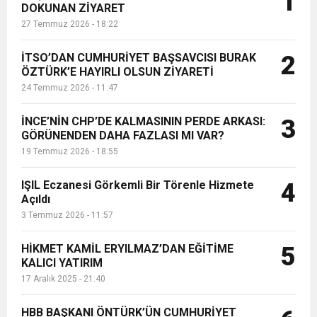
1
DOKUNAN ZİYARET
27 Temmuz 2026 - 18:22
6:19
HBB BAŞKANI ÖNTÜRK’ÜN
Cumhuriyet, Türk Milletinin Özgürlük
İTSO’DAN CUMHURİYET BAŞSAVCISI BURAK
2
17:36
ÖZTÜRK’E HAYIRLI OLSUN ZİYARETİ
KURUMLAR VERGİSİ ERTELENDİ
CUMHURİYET BAYRAMI MESAJI
ve Onur Nişanesidir
24 Temmuz 2026 - 11:47
1:00
İTSO İŞ-KUR SGK TOPLANTI
İNCE’NİN CHP’DE KALMASININ PERDE ARKASI:
3
GÖRÜNENDEN DAHA FAZLASI MI VAR?
19 Temmuz 2026 - 18:55
21:40
CEYLANDERE’DE BAŞKAN EMRAH
DUYURUSU
IŞIL Eczanesi Görkemli Bir Törenle Hizmete
4
18:22
Açıldı
BAŞKAN SAMİ ÜSTÜN’DEN
KARAÇAY’A SEVGİ SELİ
3 Temmuz 2026 - 11:57
GÖNÜLLERE DOKUNAN ZİYARET
HİKMET KAMİL ERYILMAZ’DAN EĞİTİME
5
KALICI YATIRIM
17 Aralık 2025 - 21:40
HBB BAŞKANI ÖNTÜRK’ÜN CUMHURİYET