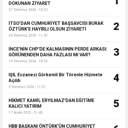
1
DOKUNAN ZİYARET
6 Mart 2025 Perşembe akşamı,
27 Temmuz 2026 - 18:22
Büyük Kulüp’te “Geleneksel İftar
6:19
HBB BAŞKANI ÖNTÜRK’ÜN
Cumhuriyet, Türk Milletinin Özgürlük
Yem...
İTSO’DAN CUMHURİYET BAŞSAVCISI BURAK
2
17:36
ÖZTÜRK’E HAYIRLI OLSUN ZİYARETİ
KURUMLAR VERGİSİ ERTELENDİ
CUMHURİYET BAYRAMI MESAJI
ve Onur Nişanesidir
24 Temmuz 2026 - 11:47
1:00
İTSO İŞ-KUR SGK TOPLANTI
İNCE’NİN CHP’DE KALMASININ PERDE ARKASI:
3
GÖRÜNENDEN DAHA FAZLASI MI VAR?
19 Temmuz 2026 - 18:55
21:40
CEYLANDERE’DE BAŞKAN EMRAH
DUYURUSU
IŞIL Eczanesi Görkemli Bir Törenle Hizmete
4
18:22
Açıldı
BAŞKAN SAMİ ÜSTÜN’DEN
KARAÇAY’A SEVGİ SELİ
3 Temmuz 2026 - 11:57
GÖNÜLLERE DOKUNAN ZİYARET
HİKMET KAMİL ERYILMAZ’DAN EĞİTİME
5
KALICI YATIRIM
17 Aralık 2025 - 21:40
HBB BAŞKANI ÖNTÜRK’ÜN CUMHURİYET