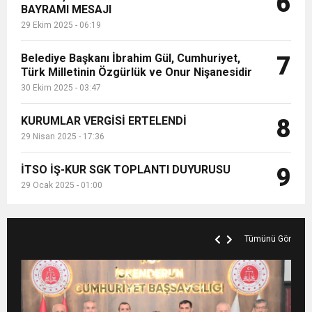
6
BAYRAMI MESAJI
29 Ekim 2025 - 06:19
Belediye Başkanı İbrahim Gül, Cumhuriyet,
7
Türk Milletinin Özgürlük ve Onur Nişanesidir
30 Ekim 2025 - 03:47
KURUMLAR VERGİSİ ERTELENDİ
8
29 Nisan 2025 - 17:36
İTSO İŞ-KUR SGK TOPLANTI DUYURUSU
9
29 Ocak 2025 - 01:00
Tümünü Gör