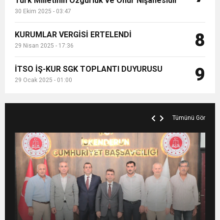
Türk Milletinin Özgürlük ve Onur Nişanesidir
30 Ekim 2025 - 03:47
KURUMLAR VERGİSİ ERTELENDİ
8
29 Nisan 2025 - 17:36
İTSO İŞ-KUR SGK TOPLANTI DUYURUSU
9
29 Ocak 2025 - 01:00
Tümünü Gör