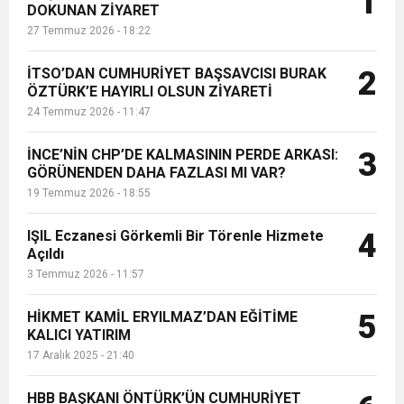
1
DOKUNAN ZİYARET
27 Temmuz 2026 - 18:22
6:19
HBB BAŞKANI ÖNTÜRK’ÜN
Cumhuriyet, Türk Milletinin Özgürlük
İTSO’DAN CUMHURİYET BAŞSAVCISI BURAK
2
17:36
ÖZTÜRK’E HAYIRLI OLSUN ZİYARETİ
KURUMLAR VERGİSİ ERTELENDİ
CUMHURİYET BAYRAMI MESAJI
ve Onur Nişanesidir
24 Temmuz 2026 - 11:47
1:00
İTSO İŞ-KUR SGK TOPLANTI
İNCE’NİN CHP’DE KALMASININ PERDE ARKASI:
3
GÖRÜNENDEN DAHA FAZLASI MI VAR?
19 Temmuz 2026 - 18:55
21:40
CEYLANDERE’DE BAŞKAN EMRAH
DUYURUSU
IŞIL Eczanesi Görkemli Bir Törenle Hizmete
4
18:22
Açıldı
BAŞKAN SAMİ ÜSTÜN’DEN
KARAÇAY’A SEVGİ SELİ
3 Temmuz 2026 - 11:57
GÖNÜLLERE DOKUNAN ZİYARET
HİKMET KAMİL ERYILMAZ’DAN EĞİTİME
5
KALICI YATIRIM
17 Aralık 2025 - 21:40
HBB BAŞKANI ÖNTÜRK’ÜN CUMHURİYET