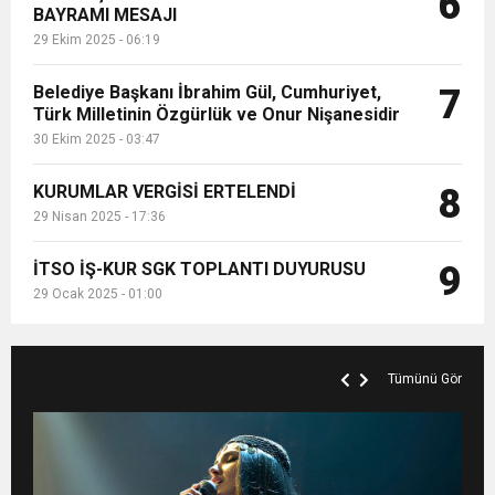
6
BAYRAMI MESAJI
29 Ekim 2025 - 06:19
Belediye Başkanı İbrahim Gül, Cumhuriyet,
7
Türk Milletinin Özgürlük ve Onur Nişanesidir
30 Ekim 2025 - 03:47
KURUMLAR VERGİSİ ERTELENDİ
8
29 Nisan 2025 - 17:36
İTSO İŞ-KUR SGK TOPLANTI DUYURUSU
9
29 Ocak 2025 - 01:00
Tümünü Gör