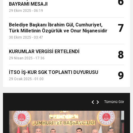
6
BAYRAMI MESAJI
29 Ekim 2025 - 06:19
Belediye Başkanı İbrahim Gül, Cumhuriyet,
7
Türk Milletinin Özgürlük ve Onur Nişanesidir
30 Ekim 2025 - 03:47
KURUMLAR VERGİSİ ERTELENDİ
8
29 Nisan 2025 - 17:36
İTSO İŞ-KUR SGK TOPLANTI DUYURUSU
9
29 Ocak 2025 - 01:00
Tümünü Gör