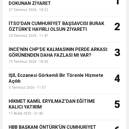
1
DOKUNAN ZİYARET
ve derneklerin faaliyet alanı haline
27 Temmuz 2026 - 18:22
getirildiğini savundu. Ezer...
6:19
HBB BAŞKANI ÖNTÜRK’ÜN
Cumhuriyet, Türk Milletinin Özgürlük
İTSO’DAN CUMHURİYET BAŞSAVCISI BURAK
2
17:36
ÖZTÜRK’E HAYIRLI OLSUN ZİYARETİ
KURUMLAR VERGİSİ ERTELENDİ
CUMHURİYET BAYRAMI MESAJI
ve Onur Nişanesidir
24 Temmuz 2026 - 11:47
1:00
İTSO İŞ-KUR SGK TOPLANTI
İNCE’NİN CHP’DE KALMASININ PERDE ARKASI:
3
GÖRÜNENDEN DAHA FAZLASI MI VAR?
19 Temmuz 2026 - 18:55
21:40
CEYLANDERE’DE BAŞKAN EMRAH
DUYURUSU
IŞIL Eczanesi Görkemli Bir Törenle Hizmete
4
18:22
Açıldı
BAŞKAN SAMİ ÜSTÜN’DEN
KARAÇAY’A SEVGİ SELİ
3 Temmuz 2026 - 11:57
GÖNÜLLERE DOKUNAN ZİYARET
HİKMET KAMİL ERYILMAZ’DAN EĞİTİME
5
KALICI YATIRIM
17 Aralık 2025 - 21:40
HBB BAŞKANI ÖNTÜRK’ÜN CUMHURİYET