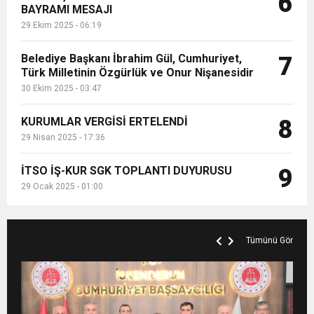
6
BAYRAMI MESAJI
29 Ekim 2025 - 06:19
Belediye Başkanı İbrahim Gül, Cumhuriyet,
7
Türk Milletinin Özgürlük ve Onur Nişanesidir
30 Ekim 2025 - 03:47
KURUMLAR VERGİSİ ERTELENDİ
8
29 Nisan 2025 - 17:36
İTSO İŞ-KUR SGK TOPLANTI DUYURUSU
9
29 Ocak 2025 - 01:00
Tümünü Gör