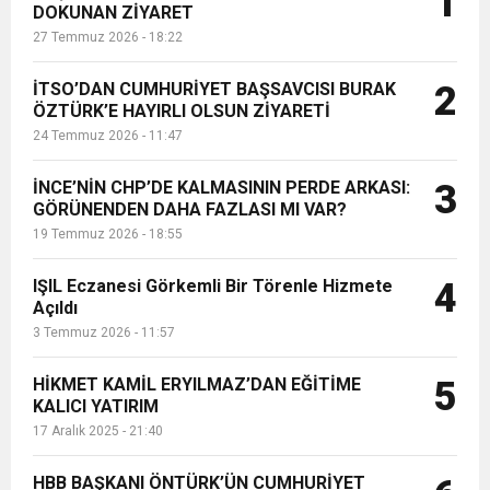
1
DOKUNAN ZİYARET
artırma ihale usulü ile satışa
27 Temmuz 2026 - 18:22
çıkarılacaktır....
6:19
HBB BAŞKANI ÖNTÜRK’ÜN
Cumhuriyet, Türk Milletinin Özgürlük
İTSO’DAN CUMHURİYET BAŞSAVCISI BURAK
2
17:36
ÖZTÜRK’E HAYIRLI OLSUN ZİYARETİ
KURUMLAR VERGİSİ ERTELENDİ
CUMHURİYET BAYRAMI MESAJI
ve Onur Nişanesidir
24 Temmuz 2026 - 11:47
1:00
İTSO İŞ-KUR SGK TOPLANTI
İNCE’NİN CHP’DE KALMASININ PERDE ARKASI:
3
GÖRÜNENDEN DAHA FAZLASI MI VAR?
19 Temmuz 2026 - 18:55
21:40
CEYLANDERE’DE BAŞKAN EMRAH
DUYURUSU
IŞIL Eczanesi Görkemli Bir Törenle Hizmete
4
18:22
Açıldı
BAŞKAN SAMİ ÜSTÜN’DEN
KARAÇAY’A SEVGİ SELİ
3 Temmuz 2026 - 11:57
GÖNÜLLERE DOKUNAN ZİYARET
HİKMET KAMİL ERYILMAZ’DAN EĞİTİME
5
KALICI YATIRIM
17 Aralık 2025 - 21:40
HBB BAŞKANI ÖNTÜRK’ÜN CUMHURİYET