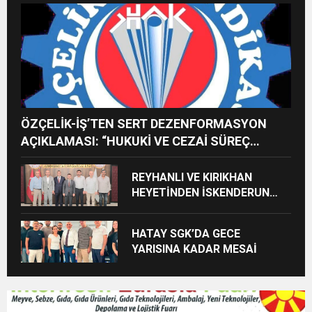
ALACAK
ÖZÇELİK-İŞ’TEN SERT DEZENFORMASYON
AÇIKLAMASI: “HUKUKİ VE CEZAİ SÜREÇ
BAŞLATILDI”
REYHANLI VE KIRIKHAN
HEYETİNDEN İSKENDERUN
CUMHURİYET
BAŞSAVCILIĞINA ZİYARET
HATAY SGK’DA GECE
YARISINA KADAR MESAİ