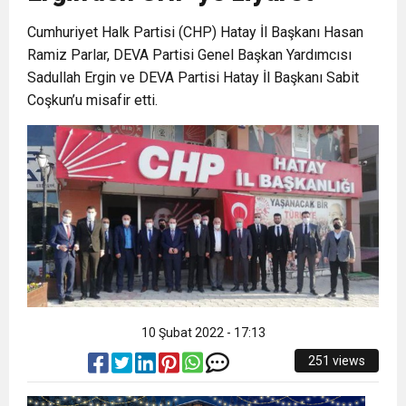
Cumhuriyet Halk Partisi (CHP) Hatay İl Başkanı Hasan
6:19
HBB BAŞKANI ÖNTÜRK’ÜN
Cumhuriyet, Türk Milletinin Özgürlük
Ramiz Parlar, DEVA Partisi Genel Başkan Yardımcısı
Sadullah Ergin ve DEVA Partisi Hatay İl Başkanı Sabit
17:36
KURUMLAR VERGİSİ ERTELENDİ
CUMHURİYET BAYRAMI MESAJI
ve Onur Nişanesidir
Coşkun’u misafir etti.
1:00
İTSO İŞ-KUR SGK TOPLANTI
21:40
CEYLANDERE’DE BAŞKAN EMRAH
DUYURUSU
18:22
BAŞKAN SAMİ ÜSTÜN’DEN
KARAÇAY’A SEVGİ SELİ
GÖNÜLLERE DOKUNAN ZİYARET
10 Şubat 2022 - 17:13
251 views