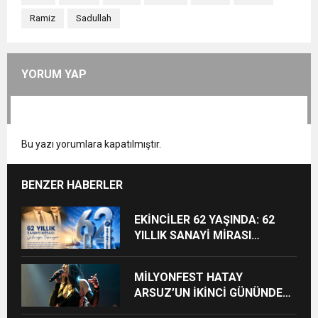
Ramiz
Sadullah
YORUM YAP
Bu yazı yorumlara kapatılmıştır.
BENZER HABERLER
EKİNCİLER 62 YAŞINDA: 62
YILLIK SANAYİ MİRASI
GELECEĞE TAŞINIYOR
MİLYONFEST HATAY
ARSUZ’UN İKİNCİ GÜNÜNDE
İMREN ÇAPANOĞLU SAHNE