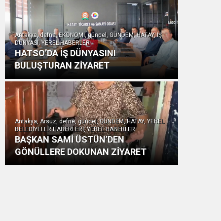
Antakya, defne, EKONOMİ, güncel, GÜNDEM, HATAY, İŞ
DÜNYASI, YEREL HABERLER
HATSO’DA İŞ DÜNYASINI
BULUŞTURAN ZİYARET
Antakya, Arsuz, defne, güncel, GÜNDEM, HATAY, YEREL
BELEDİYELER HABERLERİ, YEREL HABERLER
BAŞKAN SAMİ ÜSTÜN’DEN
GÖNÜLLERE DOKUNAN ZİYARET