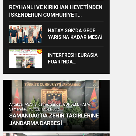
REYHANLI VE KIRIKHAN HEYETİNDEN
İSKENDERUN CUMHURİYET
BAŞSAVCILIĞINA ZİYARET
HATAY SGK’DA GECE
YARISINA KADAR MESAİ
INTERFRESH EURASIA
FUARI’NDA
ULUSLARARASI İŞ
BİRLİKLERİ İÇİN GERİ
SAYIM BAŞLADI
Antakya, ASAYİŞ, defne, güncel, GÜNDEM, HATAY,
Samandağ, YEREL HABERLER
SAMANDAĞ’DA ZEHİR TACİRLERİNE
JANDARMA DARBESİ