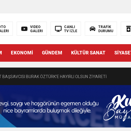
OTO
VIDEO
CANLI
TRAFİK
ALERI
GALERI
TV İZLE
DURUMU
N EMRAH KARAÇAY’A SEVGİ SELİ
M
EKONOMİ
GÜNDEM
KÜLTÜR SANAT
SİYASE
DEN GÖNÜLLERE DOKUNAN ZİYARET
 BAŞSAVCISI BURAK ÖZTÜRK’E HAYIRLI OLSUN ZİYARETİ
MASININ PERDE ARKASI: GÖRÜNENDEN DAHA FAZLASI MI VAR?
Bir Törenle Hizmete Açıldı
Z’DAN EĞİTİME KALICI YATIRIM