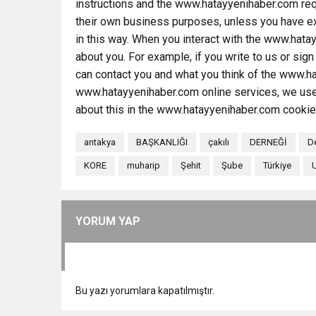
instructions and the www.hatayyenihaber.com requ
their own business purposes, unless you have exp
in this way. When you interact with the www.ha
about you. For example, if you write to us or sig
can contact you and what you think of the www.h
www.hatayyenihaber.com online services, we use
about this in the www.hatayyenihaber.com cookies 
antakya
BAŞKANLIĞI
çakılı
DERNEĞİ
D
KORE
muharip
Şehit
Şube
Türkiye
YORUM YAP
Bu yazı yorumlara kapatılmıştır.