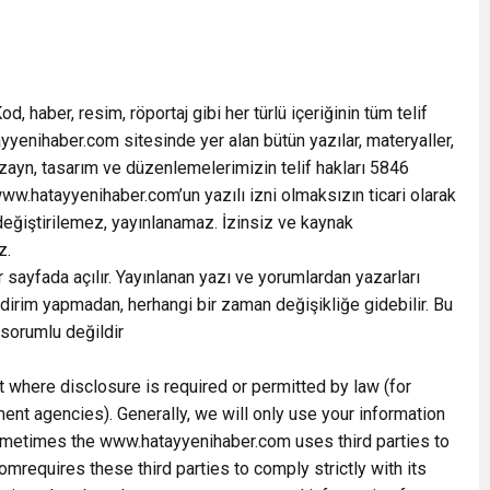
, haber, resim, röportaj gibi her türlü içeriğinin tüm telif
yyenihaber.com sitesinde yer alan bütün yazılar, materyaller,
izayn, tasarım ve düzenlemelerimizin telif hakları 5846
www.hatayyenihaber.com’un yazılı izni olmaksızın ticari olarak
değiştirilemez, yayınlanamaz. İzinsiz ve kaynak
z.
r sayfada açılır. Yayınlanan yazı ve yorumlardan yazarları
dirim yapmadan, herhangi bir zaman değişikliğe gidebilir. Bu
 sorumlu değildir
t where disclosure is required or permitted by law (for
t agencies). Generally, we will only use your information
metimes the www.hatayyenihaber.com uses third parties to
mrequires these third parties to comply strictly with its