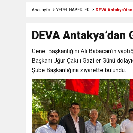
Anasayfa
YEREL HABERLER
DEVA Antakya’dan 
3:47
Belediye Başkanı İbrahim 
DEVA Antakya’dan G
6:19
HBB BAŞKANI ÖNTÜRK’Ü
Genel Başkanlığını Ali Babacan’ın yaptı
17:36
KURUMLAR VERGİSİ E
Başkanı Uğur Çakılı Gaziler Günü dolay
1:00
Şube Başkanlığına ziyarette bulundu.
İTSO İŞ-KUR SGK
21:40
CEYLANDERE’DE BAŞKA
18:22
BAŞKAN SAMİ ÜSTÜN’