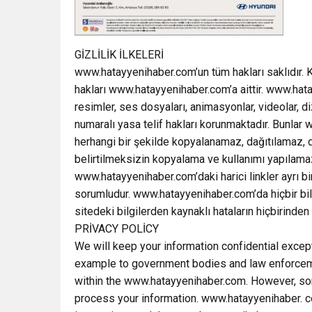
GİZLİLİK İLKELERİ
www.hatayyenihaber.com’un tüm hakları saklıdır. Kod
hakları www.hatayyenihaber.com’a aittir. www.hata
resimler, ses dosyaları, animasyonlar, videolar, d
numaralı yasa telif hakları korunmaktadır. Bunlar 
herhangi bir şekilde kopyalanamaz, dağıtılamaz, 
belirtilmeksizin kopyalama ve kullanımı yapılama
www.hatayyenihaber.com’daki harici linkler ayrı bi
sorumludur. www.hatayyenihaber.com’da hiçbir bil
sitedeki bilgilerden kaynaklı hataların hiçbirinden
PRİVACY POLİCY
We will keep your information confidential excep
example to government bodies and law enforcemen
within the www.hatayyenihaber.com. However, so
process your information. www.hatayyenihaber. co