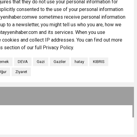
ires that they do not use your personal information for
licitly consented to the use of your personal information
tayyenihaber.comwe sometimes receive personal information
n up to a newsletter, you might tell us who you are, how we
atayyenihaber.com and its services. When you use
 cookies and collect IP addresses. You can find out more
section of our full Privacy Policy.
ernek
DEVA
Gazi
Gaziler
hatay
KIBRIS
Uğur
Ziyaret