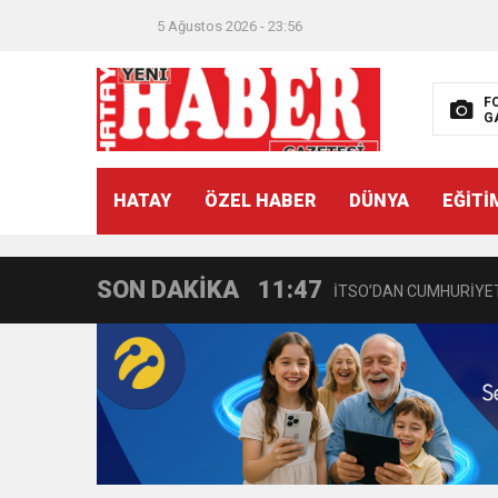
5 Ağustos 2026 - 23:56
F
G
21:40
CEYLANDERE’DE BAŞKA
HATAY
ÖZEL HABER
DÜNYA
EĞİTİ
18:22
BAŞKAN SAMİ ÜSTÜN’
SON DAKİKA
11:47
İTSO’DAN CUMHURİYET
18:55
İNCE’NİN CHP’DE KAL
11:57
IŞIL Eczanesi Görkemli 
21:40
HİKMET KAMİL ERYILMA