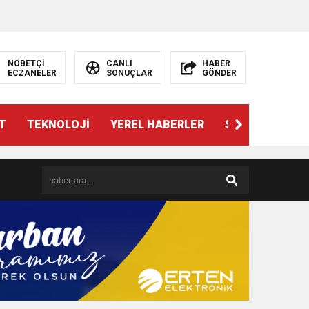
NÖBETÇİ
CANLI
HABER
ECZANELER
SONUÇLAR
GÖNDER
T
TEKNOLOJİ
YEREL HABERLER
SPOR