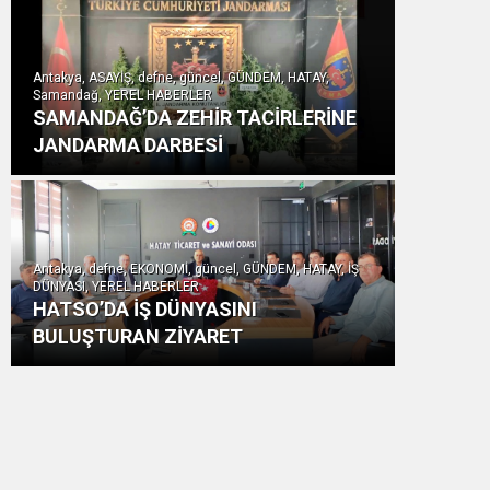
Antakya, ASAYİŞ, defne, güncel, GÜNDEM, HATAY,
Samandağ, YEREL HABERLER
SAMANDAĞ’DA ZEHİR TACİRLERİNE
JANDARMA DARBESİ
Antakya, defne, EKONOMİ, güncel, GÜNDEM, HATAY, İŞ
DÜNYASI, YEREL HABERLER
HATSO’DA İŞ DÜNYASINI
BULUŞTURAN ZİYARET