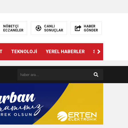
NÖBETÇİ
CANLI
HABER
ECZANELER
SONUÇLAR
GÖNDER
T
TEKNOLOJİ
YEREL HABERLER
SPOR