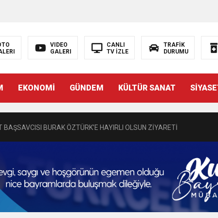
OTO
VIDEO
CANLI
TRAFİK
ALERI
GALERI
TV İZLE
DURUMU
N EMRAH KARAÇAY’A SEVGİ SELİ
M
EKONOMİ
GÜNDEM
KÜLTÜR SANAT
SİYASE
DEN GÖNÜLLERE DOKUNAN ZİYARET
 BAŞSAVCISI BURAK ÖZTÜRK’E HAYIRLI OLSUN ZİYARETİ
MASININ PERDE ARKASI: GÖRÜNENDEN DAHA FAZLASI MI VAR?
Bir Törenle Hizmete Açıldı
Z’DAN EĞİTİME KALICI YATIRIM