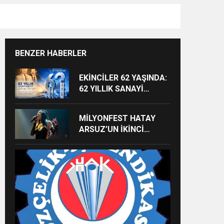
BENZER HABERLER
EKİNCİLER 62 YAŞINDA:
62 YILLIK SANAYİ
MİRASI GELECEĞE
TAŞINIYOR
MİLYONFEST HATAY
ARSUZ’UN İKİNCİ
GÜNÜNDE İMREN
ÇAPANOĞLU SAHNE
ALACAK