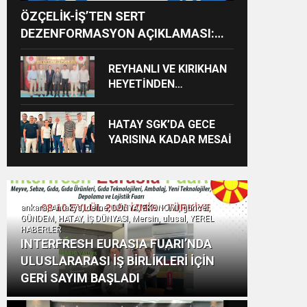
ÖZÇELİK-İŞ’TEN SERT
DEZENFORMASYON AÇIKLAMASI:
“HUKUKİ VE CEZAİ SÜREÇ
BAŞLATILDI”
REYHANLI VE KIRIKHAN
HEYETİNDEN
İSKENDERUN
CUMHURİYET
HATAY SGK’DA GECE
BAŞSAVCILIĞINA
YARISINA KADAR MESAİ
ZİYARET
ankara, Antakya, defne, DÜNYA, EKONOMİ, güncel,
GÜNDEM, HATAY, İŞ DÜNYASI, Mersin, ulusal, YEREL
HABERLER
INTERFRESH EURASIA FUARI’NDA
ULUSLARARASI İŞ BİRLİKLERİ İÇİN
GERİ SAYIM BAŞLADI