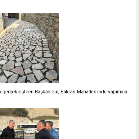
ma gerçekleştiren Başkan Gül, Bakras Mahallesi’nde yapımına