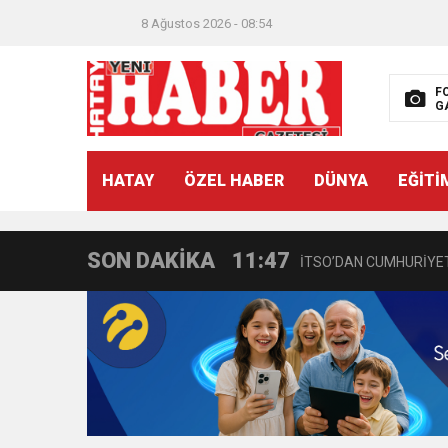
8 Ağustos 2026 - 08:54
F
G
21:40
CEYLANDERE’DE BAŞKA
HATAY
ÖZEL HABER
DÜNYA
EĞİTİ
18:22
BAŞKAN SAMİ ÜSTÜN’
SON DAKİKA
11:47
İTSO’DAN CUMHURİYET
18:55
İNCE’NİN CHP’DE KAL
11:57
IŞIL Eczanesi Görkemli 
21:40
HİKMET KAMİL ERYILMA