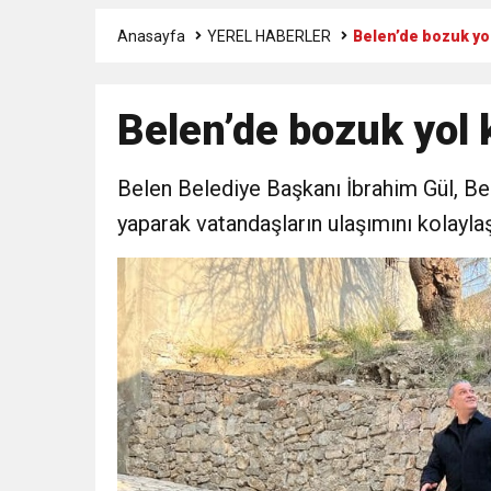
Anasayfa
YEREL HABERLER
Belen’de bozuk yo
3:47
Belediye Başkanı İbrahim 
Belen’de bozuk yol
6:19
HBB BAŞKANI ÖNTÜRK’Ü
Belen Belediye Başkanı İbrahim Gül, Be
17:36
KURUMLAR VERGİSİ E
yaparak vatandaşların ulaşımını kolaylaş
1:00
İTSO İŞ-KUR SGK
21:40
CEYLANDERE’DE BAŞKA
18:22
BAŞKAN SAMİ ÜSTÜN’