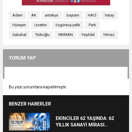
Adem
AK
antakya
bayram
HACI
hatay
Hüseyin
izzettin
özgürsoy.çelik
Parti
Sabahat
Türkoğlu
YAYMAN
Yeşildal
Yılmaz
YORUM YAP
Bu yazı yorumlara kapatılmıştır.
BENZER HABERLER
EKİNCİLER 62 YAŞINDA: 62
YILLIK SANAYİ MİRASI
GELECEĞE TAŞINIYOR