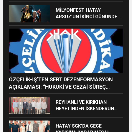
MİLYONFEST HATAY
ARSUZ’UN İKİNCİ GÜNÜNDE
İMREN ÇAPANOĞLU SAHNE
ALACAK
ÖZÇELİK-İŞ’TEN SERT DEZENFORMASYON
AÇIKLAMASI: “HUKUKİ VE CEZAİ SÜREÇ
BAŞLATILDI”
REYHANLI VE KIRIKHAN
HEYETİNDEN İSKENDERUN
CUMHURİYET
BAŞSAVCILIĞINA ZİYARET
HATAY SGK’DA GECE