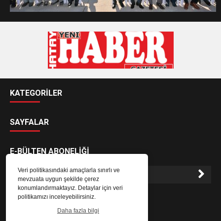
KATEGORİLER
SAYFALAR
E-BÜLTEN ABONELİĞİ
Veri politikasındaki amaçlarla sınırlı ve
mevzuata uygun şekilde çerez
konumlandırmaktayız. Detaylar için veri
E-Bülten aboneliği ile haberlere daha hızlı erişin.
politikamızı inceleyebilirsiniz.
Daha fazla bilgi