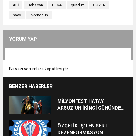
ALİ
Babacan
DEVA
gündüz
GÜVEN
haay
iskendeun
YORUM YAP
Bu yazı yorumlara kapatılmıştır.
BENZER HABERLER
MİLYONFEST HATAY
ARSUZ’UN İKİNCİ GÜNÜNDE
İMREN ÇAPANOĞLU SAHNE
ALACAK
ÖZÇELİK-İŞ’TEN SERT
DEZENFORMASYON