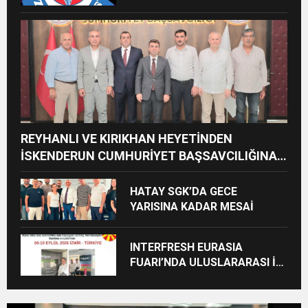
AÇIKLAMASI: “HUKUKİ VE
CEZAİ SÜREÇ BAŞLATILDI”
REYHANLI VE KIRIKHAN HEYETİNDEN
İSKENDERUN CUMHURİYET BAŞSAVCILIĞINA
ZİYARET
HATAY SGK’DA GECE
YARISINA KADAR MESAİ
INTERFRESH EURASIA
FUARI’NDA ULUSLARARASI İŞ
BİRLİKLERİ İÇİN GERİ SAYIM
BAŞLADI