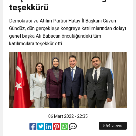
teşekkürü
6:19
HBB BAŞKANI ÖNTÜRK’ÜN
Cumhuriyet, Türk Milletinin Özgürlük
Demokrasi ve Atılım Partisi Hatay İl Başkanı Güven
Gündüz, dün gerçekleşe kongreye katılımlarından dolayı
17:36
KURUMLAR VERGİSİ ERTELENDİ
CUMHURİYET BAYRAMI MESAJI
ve Onur Nişanesidir
genel başka Ali Babacan öncülüğündeki tüm
katılımcılara teşekkür etti.
1:00
İTSO İŞ-KUR SGK TOPLANTI
21:40
CEYLANDERE’DE BAŞKAN EMRAH
DUYURUSU
18:22
BAŞKAN SAMİ ÜSTÜN’DEN
KARAÇAY’A SEVGİ SELİ
GÖNÜLLERE DOKUNAN ZİYARET
06 Mart 2022 - 22:35
554 views