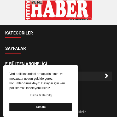
KATEGORİLER
SAYFALAR
E-BÜLTEN ABONELİĞİ
Veri politikasındaki amaçlarla sınırlı ve
mevzuata uygun şekilde çerez
konumlandırmaktayız. Detaylar için veri
E-Bülten aboneliği ile haberlere daha hızlı erişin.
politikamızı inceleyebilirsiniz.
Daha fazla bilgi
Tamam
2024 Hatay Yeni Haber Gazetesi - Her hakkı saklıdır.