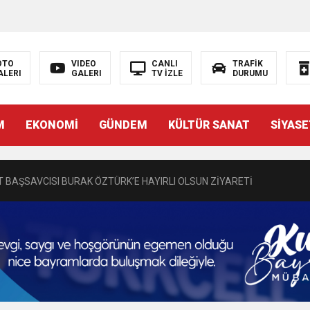
OTO
VIDEO
CANLI
TRAFİK
ALERI
GALERI
TV İZLE
DURUMU
N EMRAH KARAÇAY’A SEVGİ SELİ
M
EKONOMİ
GÜNDEM
KÜLTÜR SANAT
SİYASE
DEN GÖNÜLLERE DOKUNAN ZİYARET
 BAŞSAVCISI BURAK ÖZTÜRK’E HAYIRLI OLSUN ZİYARETİ
MASININ PERDE ARKASI: GÖRÜNENDEN DAHA FAZLASI MI VAR?
Bir Törenle Hizmete Açıldı
Z’DAN EĞİTİME KALICI YATIRIM