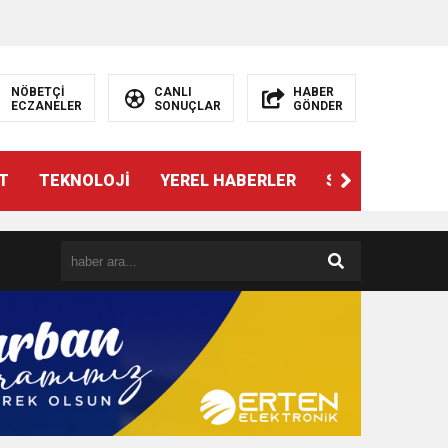
NÖBETÇİ
CANLI
HABER
ECZANELER
SONUÇLAR
GÖNDER
T
TEKNOLOJİ
YEREL HABERLER
SPOR