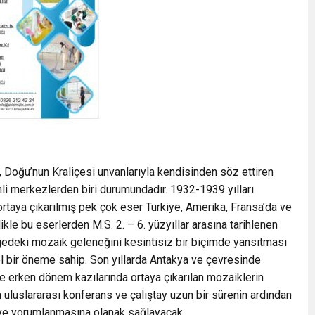
Doğu’nun Kraliçesi unvanlarıyla kendisinden söz ettiren
i merkezlerden biri durumundadır. 1932-1939 yılları
rtaya çıkarılmış pek çok eser Türkiye, Amerika, Fransa’da ve
le bu eserlerden M.S. 2. – 6. yüzyıllar arasına tarihlenen
gedeki mozaik geleneğini kesintisiz bir biçimde yansıtması
el bir öneme sahip. Son yıllarda Antakya ve çevresinde
le erken dönem kazılarında ortaya çıkarılan mozaiklerin
 uluslararası konferans ve çalıştay uzun bir sürenin ardından
ı ve yorumlanmasına olanak sağlayacak.