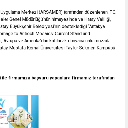
ve Uygulama Merkezi (ARSAMER) tarafından düzenlenen, T.C.
üzeler Genel Müdürlüğü’nün himayesinde ve Hatay Valiliği,
tay Büyükşehir Belediyesi’nin desteklediği “Antakya
Homage to Antioch Mosaics: Current Stand and
ı, Avrupa ve Amerika’dan katılacak dünyaca ünlü mozaik
ı Hatay Mustafa Kemal Üniversitesi Tayfur Sökmen Kampüsü
i ile firmamıza başvuru yapanlara firmamız tarafından