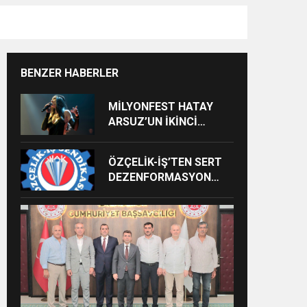
BENZER HABERLER
MİLYONFEST HATAY
ARSUZ’UN İKİNCİ
GÜNÜNDE İMREN
ÇAPANOĞLU SAHNE
ÖZÇELİK-İŞ’TEN SERT
ALACAK
DEZENFORMASYON
AÇIKLAMASI: “HUKUKİ
VE CEZAİ SÜREÇ
BAŞLATILDI”