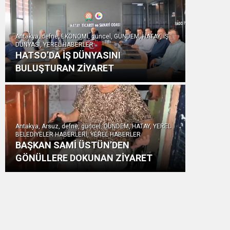
Antakya, defne, EKONOMİ, güncel, GÜNDEM, HATAY, İŞ
DÜNYASI, YEREL HABERLER
HATSO’DA İŞ DÜNYASINI
BULUŞTURAN ZİYARET
Antakya, Arsuz, defne, güncel, GÜNDEM, HATAY, YEREL
BELEDİYELER HABERLERİ, YEREL HABERLER
BAŞKAN SAMİ ÜSTÜN’DEN
GÖNÜLLERE DOKUNAN ZİYARET