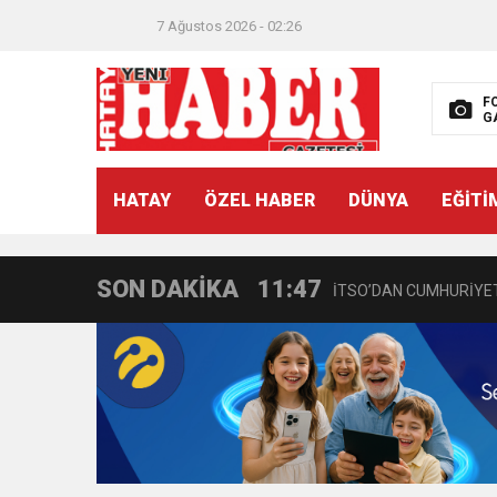
7 Ağustos 2026 - 02:26
F
G
21:40
CEYLANDERE’DE BAŞKA
HATAY
ÖZEL HABER
DÜNYA
EĞİTİ
18:22
BAŞKAN SAMİ ÜSTÜN’
SON DAKİKA
11:47
İTSO’DAN CUMHURİYET
18:55
İNCE’NİN CHP’DE KAL
11:57
IŞIL Eczanesi Görkemli 
21:40
HİKMET KAMİL ERYILMA