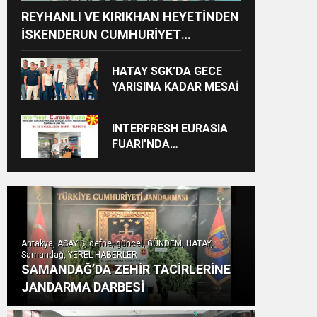
REYHANLI VE KIRIKHAN HEYETİNDEN
İSKENDERUN CUMHURİYET
BAŞSAVCILIĞINA ZİYARET
HATAY SGK’DA GECE
YARISINA KADAR MESAİ
INTERFRESH EURASIA
FUARI’NDA
ULUSLARARASI İŞ
BİRLİKLERİ İÇİN GERİ
SAYIM BAŞLADI
Antakya, ASAYİŞ, defne, güncel, GÜNDEM, HATAY,
Samandağ, YEREL HABERLER
SAMANDAĞ’DA ZEHİR TACİRLERİNE
JANDARMA DARBESİ