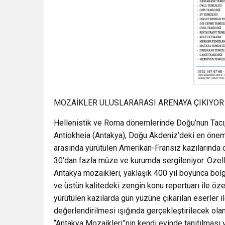
MOZAİKLER ULUSLARARASI ARENAYA ÇIKIYOR
Hellenistik ve Roma dönemlerinde Doğu’nun Tacı, 
Antiokheia (Antakya), Doğu Akdeniz’deki en öneml
arasında yürütülen Amerikan-Fransız kazılarında o
30’dan fazla müze ve kurumda sergileniyor. Özellik
Antakya mozaikleri, yaklaşık 400 yıl boyunca böl
ve üstün kalitedeki zengin konu repertuarı ile öz
yürütülen kazılarda gün yüzüne çıkarılan eserler i
değerlendirilmesi ışığında gerçekleştirilecek olan
“Antakya Mozaikleri”nin kendi evinde tanıtılmas