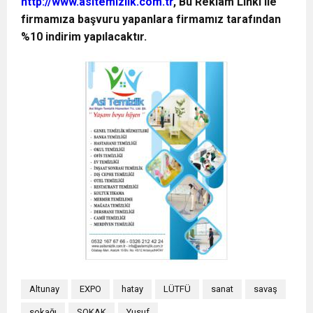
http://www.asitemizlik.com.tr
, Bu Reklam Linki ile
firmamıza başvuru yapanlara firmamız tarafından
%10 indirim yapılacaktır.
Altunay
EXPO
hatay
LÜTFÜ
sanat
savaş
sokağı
SOKAK
Yusuf