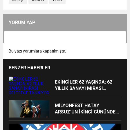
YORUM YAP
Bu yazı yorumlara kapatılmıştır.
BENZER HABERLER
EKİNCİLER 62 YAŞINDA: 62
YILLIK SANAYİ MİRASI
GELECEĞE TAŞINIYOR
MİLYONFEST HATAY
ARSUZ’UN İKİNCİ GÜNÜNDE
İMREN ÇAPANOĞLU SAHNE
ALACAK