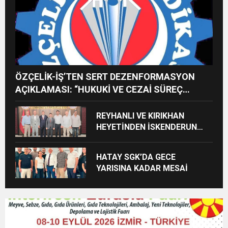
ÖZÇELİK-İŞ’TEN SERT DEZENFORMASYON
AÇIKLAMASI: “HUKUKİ VE CEZAİ SÜREÇ
BAŞLATILDI”
REYHANLI VE KIRIKHAN
HEYETİNDEN İSKENDERUN
CUMHURİYET
BAŞSAVCILIĞINA ZİYARET
HATAY SGK’DA GECE
YARISINA KADAR MESAİ