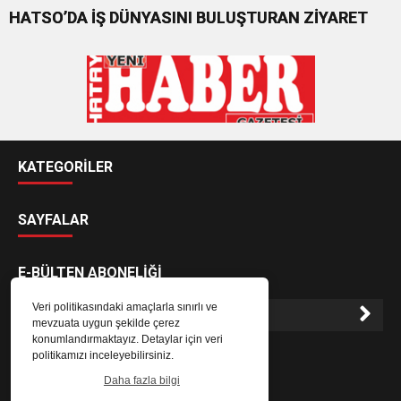
HATSO’DA İŞ DÜNYASINI BULUŞTURAN ZİYARET
KATEGORİLER
SAYFALAR
E-BÜLTEN ABONELİĞİ
Veri politikasındaki amaçlarla sınırlı ve
mevzuata uygun şekilde çerez
konumlandırmaktayız. Detaylar için veri
E-Bülten aboneliği ile haberlere daha hızlı erişin.
politikamızı inceleyebilirsiniz.
Daha fazla bilgi