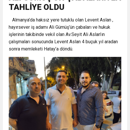
TAHLİYE OLDU
6:19
HBB BAŞKANI ÖNTÜRK’ÜN
Cumhuriyet, Türk Milletinin Özgürlük
Almanya’da haksız yere tutuklu olan Levent Aslan ,
hayırsever iş adamı Ali Gümüş’ün çabaları ve hukuk
17:36
KURUMLAR VERGİSİ ERTELENDİ
CUMHURİYET BAYRAMI MESAJI
ve Onur Nişanesidir
işlerinin takibinde vekil olan Av.Seyit Ali Aslan’ın
çalışmaları sonucunda Levent Aslan 4 buçuk yıl aradan
1:00
İTSO İŞ-KUR SGK TOPLANTI
sonra memleketi Hatay’a döndü.
21:40
CEYLANDERE’DE BAŞKAN EMRAH
DUYURUSU
18:22
BAŞKAN SAMİ ÜSTÜN’DEN
KARAÇAY’A SEVGİ SELİ
GÖNÜLLERE DOKUNAN ZİYARET