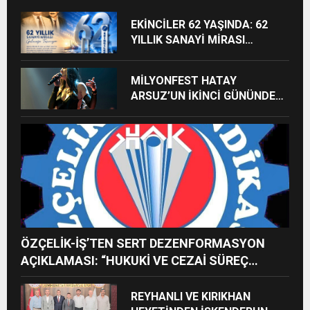
EKİNCİLER 62 YAŞINDA: 62
YILLIK SANAYİ MİRASI
GELECEĞE TAŞINIYOR
MİLYONFEST HATAY
ARSUZ’UN İKİNCİ GÜNÜNDE
İMREN ÇAPANOĞLU SAHNE
ALACAK
ÖZÇELİK-İŞ’TEN SERT DEZENFORMASYON
AÇIKLAMASI: “HUKUKİ VE CEZAİ SÜREÇ
BAŞLATILDI”
REYHANLI VE KIRIKHAN