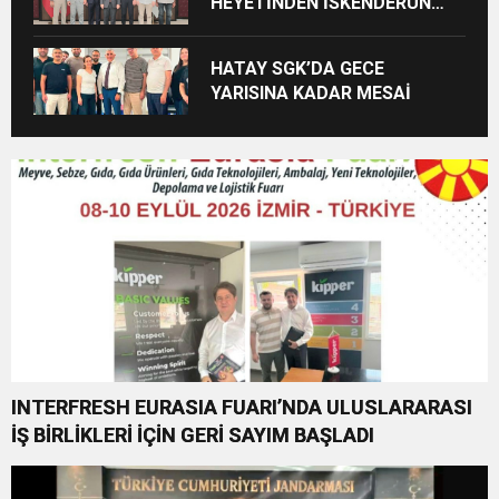
HEYETİNDEN İSKENDERUN
CUMHURİYET
BAŞSAVCILIĞINA ZİYARET
HATAY SGK’DA GECE
YARISINA KADAR MESAİ
INTERFRESH EURASIA FUARI’NDA ULUSLARARASI
İŞ BİRLİKLERİ İÇİN GERİ SAYIM BAŞLADI