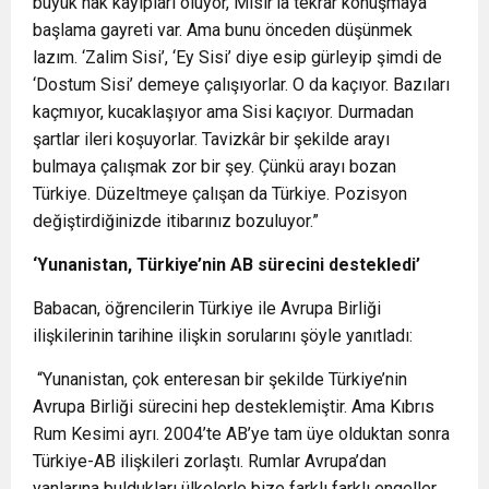
büyük hak kayıpları oluyor, Mısır’la tekrar konuşmaya
başlama gayreti var. Ama bunu önceden düşünmek
lazım. ‘Zalim Sisi’, ‘Ey Sisi’ diye esip gürleyip şimdi de
‘Dostum Sisi’ demeye çalışıyorlar. O da kaçıyor. Bazıları
kaçmıyor, kucaklaşıyor ama Sisi kaçıyor. Durmadan
şartlar ileri koşuyorlar. Tavizkâr bir şekilde arayı
bulmaya çalışmak zor bir şey. Çünkü arayı bozan
Türkiye. Düzeltmeye çalışan da Türkiye. Pozisyon
değiştirdiğinizde itibarınız bozuluyor.”
‘
Yunanistan, Türkiye
’
nin AB sürecini destekledi
’
Babacan, öğrencilerin Türkiye ile Avrupa Birliği
ilişkilerinin tarihine ilişkin sorularını şöyle yanıtladı:
“Yunanistan, çok enteresan bir şekilde Türkiye’nin
Avrupa Birliği sürecini hep desteklemiştir. Ama Kıbrıs
Rum Kesimi ayrı. 2004’te AB’ye tam üye olduktan sonra
Türkiye-AB ilişkileri zorlaştı. Rumlar Avrupa’dan
yanlarına buldukları ülkelerle bize farklı farklı engeller