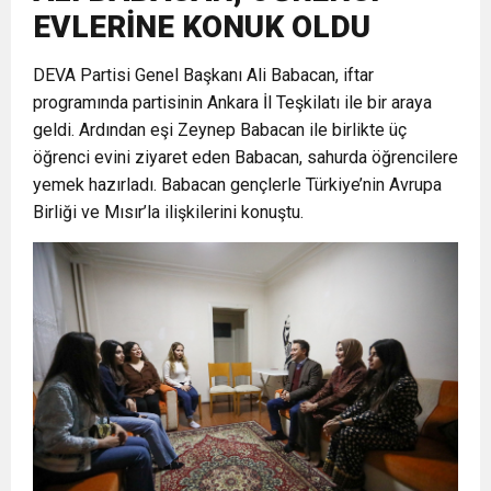
EVLERİNE KONUK OLDU
6:19
HBB BAŞKANI ÖNTÜRK’ÜN
Cumhuriyet, Türk Milletinin Özgürlük
DEVA Partisi Genel Başkanı Ali Babacan, iftar
programında partisinin Ankara İl Teşkilatı ile bir araya
17:36
KURUMLAR VERGİSİ ERTELENDİ
CUMHURİYET BAYRAMI MESAJI
ve Onur Nişanesidir
geldi. Ardından eşi Zeynep Babacan ile birlikte üç
öğrenci evini ziyaret eden Babacan, sahurda öğrencilere
1:00
İTSO İŞ-KUR SGK TOPLANTI
yemek hazırladı. Babacan gençlerle Türkiye’nin Avrupa
Birliği ve Mısır’la ilişkilerini konuştu.
21:40
CEYLANDERE’DE BAŞKAN EMRAH
DUYURUSU
18:22
BAŞKAN SAMİ ÜSTÜN’DEN
KARAÇAY’A SEVGİ SELİ
GÖNÜLLERE DOKUNAN ZİYARET