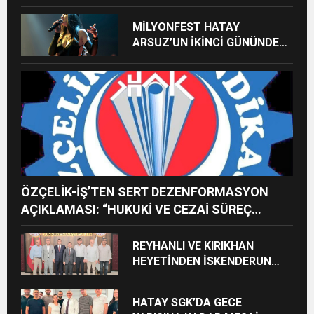
GELECEĞE TAŞINIYOR
MİLYONFEST HATAY
ARSUZ’UN İKİNCİ GÜNÜNDE
İMREN ÇAPANOĞLU SAHNE
ALACAK
ÖZÇELİK-İŞ’TEN SERT DEZENFORMASYON
AÇIKLAMASI: “HUKUKİ VE CEZAİ SÜREÇ
BAŞLATILDI”
REYHANLI VE KIRIKHAN
HEYETİNDEN İSKENDERUN
CUMHURİYET
BAŞSAVCILIĞINA ZİYARET
HATAY SGK’DA GECE