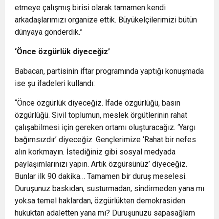
etmeye çalışmış birisi olarak tamamen kendi
arkadaşlarımızı organize ettik. Büyükelçilerimizi bütün
dünyaya gönderdik.”
‘Ö
nce
özgürlük diyeceğiz
’
Babacan, partisinin iftar programında yaptığı konuşmada
ise şu ifadeleri kullandı:
“Önce özgürlük diyeceğiz. İfade özgürlüğü, basın
özgürlüğü. Sivil toplumun, meslek örgütlerinin rahat
çalışabilmesi için gereken ortamı oluşturacağız. ‘Yargı
bağımsızdır’ diyeceğiz. Gençlerimize ‘Rahat bir nefes
alın korkmayın. İstediğiniz gibi sosyal medyada
paylaşımlarınızı yapın. Artık özgürsünüz’ diyeceğiz.
Bunlar ilk 90 dakika… Tamamen bir duruş meselesi.
Duruşunuz baskıdan, susturmadan, sindirmeden yana mı
yoksa temel haklardan, özgürlükten demokrasiden
hukuktan adaletten yana mı? Duruşunuzu sapasağlam