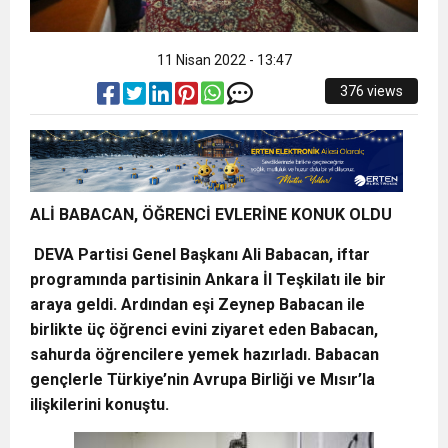
11 Nisan 2022 - 13:47
376 views
ALİ
BABACAN,
ÖĞ
RENC
İ
EVLER
İ
NE KONUK OLDU
DEVA Partisi Genel Başkanı Ali Babacan, iftar
programında partisinin Ankara İ
l Te
şkilatı ile bir
araya geldi. Ardından eşi Zeynep Babacan ile
birlikte üç öğrenci evini ziyaret eden Babacan,
sahurda öğrencilere yemek hazırladı. Babacan
gençlerle Türkiye
’
nin Avrupa Birliği ve Mısır
’
la
ilişkilerini konuştu.