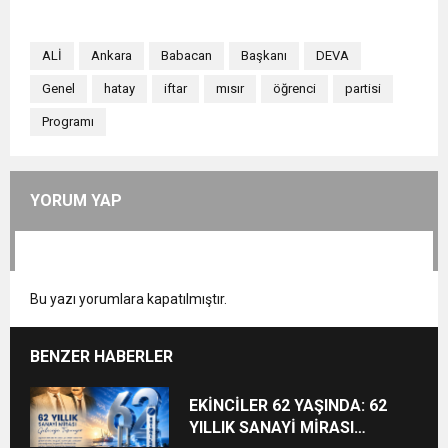
ALİ
Ankara
Babacan
Başkanı
DEVA
Genel
hatay
iftar
mısır
öğrenci
partisi
Programı
YORUM YAP
Bu yazı yorumlara kapatılmıştır.
BENZER HABERLER
EKİNCİLER 62 YAŞINDA: 62
YILLIK SANAYİ MİRASI