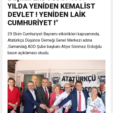
YILDA YENİDEN KEMALİST
17:36
KURUMLAR VERGİSİ ERTELENDİ
CUMHURİYET BAYRAMI MESAJI
ve Onur Nişanesidir
DEVLET ! YENİDEN LAİK
CUMHURİYET !”
1:00
İTSO İŞ-KUR SGK TOPLANTI
29 Ekim Cumhuriyet Bayramı etkinlikleri kapsamında,
Atatürkçü Düşünce Derneği Genel Merkezi adına
21:40
CEYLANDERE’DE BAŞKAN EMRAH
DUYURUSU
,Samandağ ADD Şube başkanı Atiye Sönmez Erdoğdu
basın açıklaması okudu.
18:22
BAŞKAN SAMİ ÜSTÜN’DEN
KARAÇAY’A SEVGİ SELİ
GÖNÜLLERE DOKUNAN ZİYARET