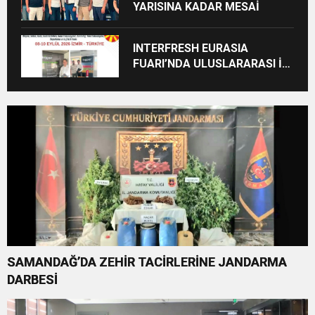
YARISINA KADAR MESAİ
INTERFRESH EURASIA
FUARI’NDA ULUSLARARASI İŞ
BİRLİKLERİ İÇİN GERİ SAYIM
BAŞLADI
SAMANDAĞ’DA ZEHİR TACİRLERİNE JANDARMA
DARBESİ