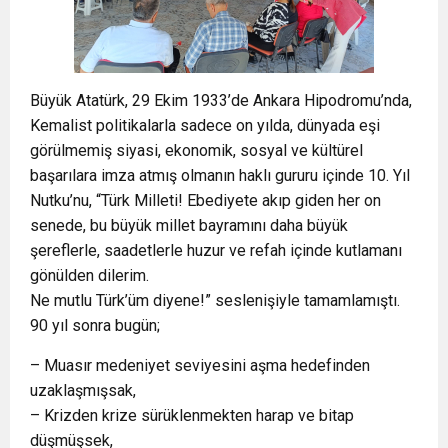
Büyük Atatürk, 29 Ekim 1933’de Ankara Hipodromu’nda,
Kemalist politikalarla sadece on yılda, dünyada eşi
görülmemiş siyasi, ekonomik, sosyal ve kültürel
başarılara imza atmış olmanın haklı gururu içinde 10. Yıl
Nutku’nu, “Türk Milleti! Ebediyete akıp giden her on
senede, bu büyük millet bayramını daha büyük
şereflerle, saadetlerle huzur ve refah içinde kutlamanı
gönülden dilerim.
Ne mutlu Türk’üm diyene!” seslenişiyle tamamlamıştı.
90 yıl sonra bugün;
– Muasır medeniyet seviyesini aşma hedefinden
uzaklaşmışsak,
– Krizden krize sürüklenmekten harap ve bitap
düşmüşsek,