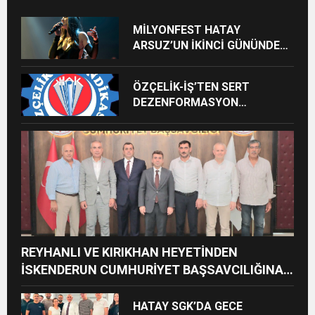
MİLYONFEST HATAY
ARSUZ’UN İKİNCİ GÜNÜNDE
İMREN ÇAPANOĞLU SAHNE
ALACAK
ÖZÇELİK-İŞ’TEN SERT
DEZENFORMASYON
AÇIKLAMASI: “HUKUKİ VE
CEZAİ SÜREÇ BAŞLATILDI”
REYHANLI VE KIRIKHAN HEYETİNDEN
İSKENDERUN CUMHURİYET BAŞSAVCILIĞINA
ZİYARET
HATAY SGK’DA GECE