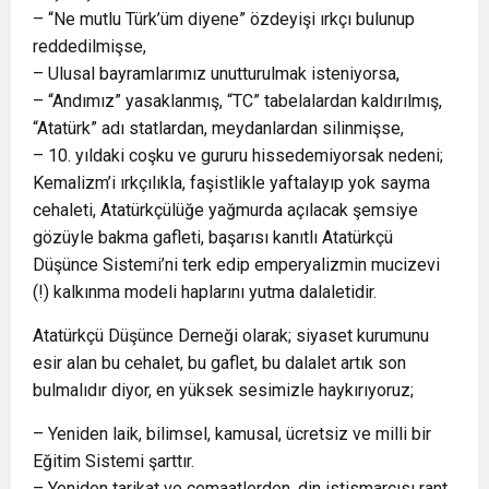
– “Ne mutlu Türk’üm diyene” özdeyişi ırkçı bulunup
reddedilmişse,
– Ulusal bayramlarımız unutturulmak isteniyorsa,
– “Andımız” yasaklanmış, “TC” tabelalardan kaldırılmış,
“Atatürk” adı statlardan, meydanlardan silinmişse,
– 10. yıldaki coşku ve gururu hissedemiyorsak nedeni;
Kemalizm’i ırkçılıkla, faşistlikle yaftalayıp yok sayma
cehaleti, Atatürkçülüğe yağmurda açılacak şemsiye
gözüyle bakma gafleti, başarısı kanıtlı Atatürkçü
Düşünce Sistemi’ni terk edip emperyalizmin mucizevi
(!) kalkınma modeli haplarını yutma dalaletidir.
Atatürkçü Düşünce Derneği olarak; siyaset kurumunu
esir alan bu cehalet, bu gaflet, bu dalalet artık son
bulmalıdır diyor, en yüksek sesimizle haykırıyoruz;
– Yeniden laik, bilimsel, kamusal, ücretsiz ve milli bir
Eğitim Sistemi şarttır.
– Yeniden tarikat ve cemaatlerden, din istismarcısı rant