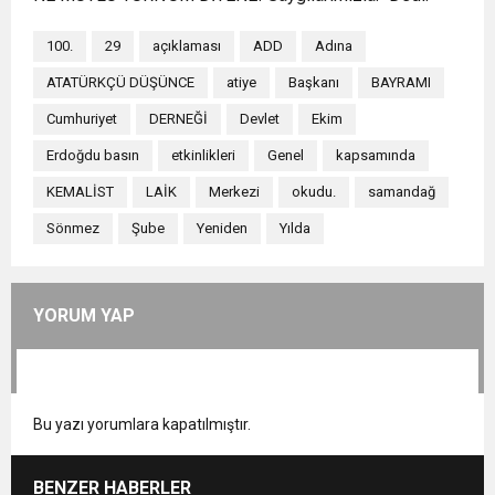
100.
29
açıklaması
ADD
Adına
ATATÜRKÇÜ DÜŞÜNCE
atiye
Başkanı
BAYRAMI
Cumhuriyet
DERNEĞİ
Devlet
Ekim
Erdoğdu basın
etkinlikleri
Genel
kapsamında
KEMALİST
LAİK
Merkezi
okudu.
samandağ
Sönmez
Şube
Yeniden
Yılda
YORUM YAP
Bu yazı yorumlara kapatılmıştır.
BENZER HABERLER