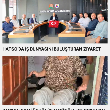
HATSO’DA İŞ DÜNYASINI BULUŞTURAN ZİYARET