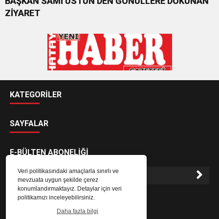
BAŞKAN SAMİ ÜSTÜN’DEN GÖNÜLLERE DOKUNAN
ZİYARET
KATEGORİLER
SAYFALAR
E-BÜLTEN ABONELİĞİ
Veri politikasındaki amaçlarla sınırlı ve
mevzuata uygun şekilde çerez
konumlandırmaktayız. Detaylar için veri
E-Bülten aboneliği ile haberlere daha hızlı erişin.
politikamızı inceleyebilirsiniz.
Daha fazla bilgi