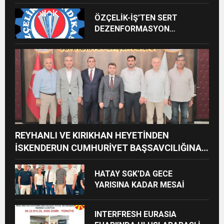
ALACAK
ÖZÇELİK-İŞ’TEN SERT
DEZENFORMASYON
AÇIKLAMASI: “HUKUKİ VE
CEZAİ SÜREÇ BAŞLATILDI”
REYHANLI VE KIRIKHAN HEYETİNDEN
İSKENDERUN CUMHURİYET BAŞSAVCILIĞINA
ZİYARET
HATAY SGK’DA GECE
YARISINA KADAR MESAİ
INTERFRESH EURASIA