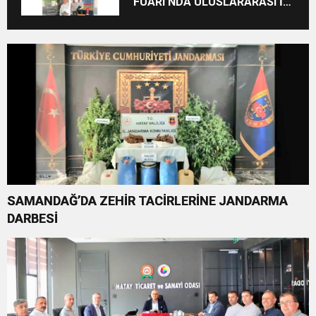
FUARI’NDA ULUSLARARASI İŞ
BİRLİKLERİ İÇİN GERİ SAYIM
BAŞLADI
SAMANDAĞ’DA ZEHİR TACİRLERİNE JANDARMA
DARBESİ