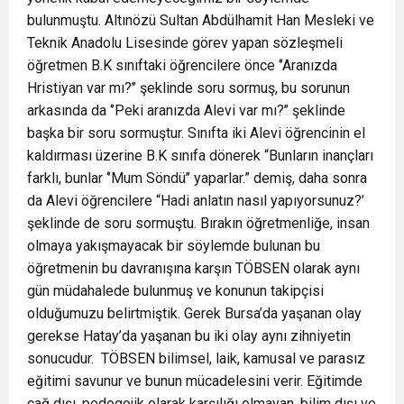
bulunmuştu. Altınözü Sultan Abdülhamit Han Mesleki ve
Teknik Anadolu Lisesinde görev yapan sözleşmeli
öğretmen B.K sınıftaki öğrencilere önce ‘’Aranızda
Hristiyan var mı?’’ şeklinde soru sormuş, bu sorunun
arkasında da ‘’Peki aranızda Alevi var mı?’’ şeklinde
başka bir soru sormuştur. Sınıfta iki Alevi öğrencinin el
kaldırması üzerine B.K sınıfa dönerek “Bunların inançları
farklı, bunlar ‘’Mum Söndü’’ yaparlar.” demiş, daha sonra
da Alevi öğrencilere “Hadi anlatın nasıl yapıyorsunuz?’
şeklinde de soru sormuştu. Bırakın öğretmenliğe, insan
olmaya yakışmayacak bir söylemde bulunan bu
öğretmenin bu davranışına karşın TÖBSEN olarak aynı
gün müdahalede bulunmuş ve konunun takipçisi
olduğumuzu belirtmiştik. Gerek Bursa’da yaşanan olay
gerekse Hatay’da yaşanan bu iki olay aynı zihniyetin
sonucudur. TÖBSEN bilimsel, laik, kamusal ve parasız
eğitimi savunur ve bunun mücadelesini verir. Eğitimde
çağ dışı, pedogojik olarak karşılığı olmayan, bilim dışı ve