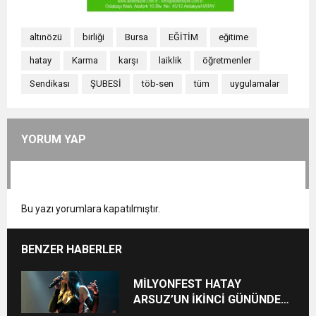
altınözü
birliği
Bursa
EĞİTİM
eğitime
hatay
Karma
karşı
laiklik
öğretmenler
Sendikası
ŞUBESİ
töb-sen
tüm
uygulamalar
YORUM YAP
Bu yazı yorumlara kapatılmıştır.
BENZER HABERLER
MİLYONFEST HATAY
ARSUZ’UN İKİNCİ GÜNÜNDE
İMREN ÇAPANOĞLU SAHNE