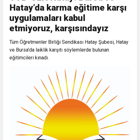
Hatay’da karma eğitime karşı
6:19
HBB BAŞKANI ÖNTÜRK’ÜN
Cumhuriyet, Türk Milletinin Özgürlük
uygulamaları kabul
etmiyoruz, karşısındayız
17:36
KURUMLAR VERGİSİ ERTELENDİ
CUMHURİYET BAYRAMI MESAJI
ve Onur Nişanesidir
Tüm Öğretmenler Birliği Sendikası Hatay Şubesi, Hatay
1:00
ve Bursa’da laiklik karşıtı söylemlerde bulunan
İTSO İŞ-KUR SGK TOPLANTI
eğitimcileri kınadı.
21:40
CEYLANDERE’DE BAŞKAN EMRAH
DUYURUSU
18:22
BAŞKAN SAMİ ÜSTÜN’DEN
KARAÇAY’A SEVGİ SELİ
GÖNÜLLERE DOKUNAN ZİYARET