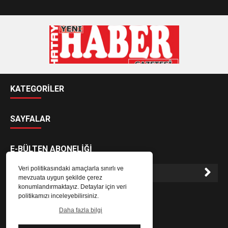
KATEGORİLER
SAYFALAR
E-BÜLTEN ABONELİĞİ
Veri politikasındaki amaçlarla sınırlı ve
mevzuata uygun şekilde çerez
konumlandırmaktayız. Detaylar için veri
E-Bülten aboneliği ile haberlere daha hızlı erişin.
politikamızı inceleyebilirsiniz.
Daha fazla bilgi