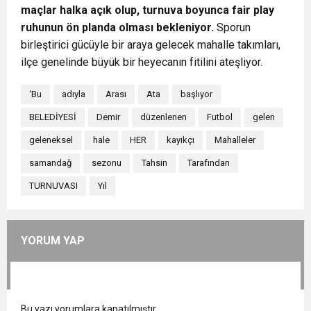
maçlar halka açık olup, turnuva boyunca fair play
ruhunun ön planda olması bekleniyor.
Sporun
birleştirici gücüyle bir araya gelecek mahalle takımları,
ilçe genelinde büyük bir heyecanın fitilini ateşliyor.
‘Bu
adıyla
Arası
Ata
başlıyor
BELEDİYESİ
Demir
düzenlenen
Futbol
gelen
geleneksel
hale
HER
kayıkçı
Mahalleler
samandağ
sezonu
Tahsin
Tarafından
TURNUVASI
Yıl
YORUM YAP
Bu yazı yorumlara kapatılmıştır.