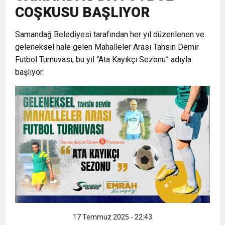
COŞKUSU BAŞLIYOR
6:19
HBB BAŞKANI ÖNTÜRK’ÜN
Cumhuriyet, Türk Milletinin Özgürlük
Samandağ Belediyesi tarafından her yıl düzenlenen ve
geleneksel hale gelen Mahalleler Arası Tahsin Demir
17:36
KURUMLAR VERGİSİ ERTELENDİ
CUMHURİYET BAYRAMI MESAJI
ve Onur Nişanesidir
Futbol Turnuvası, bu yıl “Ata Kayıkçı Sezonu” adıyla
başlıyor.
1:00
İTSO İŞ-KUR SGK TOPLANTI
21:40
CEYLANDERE’DE BAŞKAN EMRAH
DUYURUSU
18:22
BAŞKAN SAMİ ÜSTÜN’DEN
KARAÇAY’A SEVGİ SELİ
GÖNÜLLERE DOKUNAN ZİYARET
17 Temmuz 2025 - 22:43