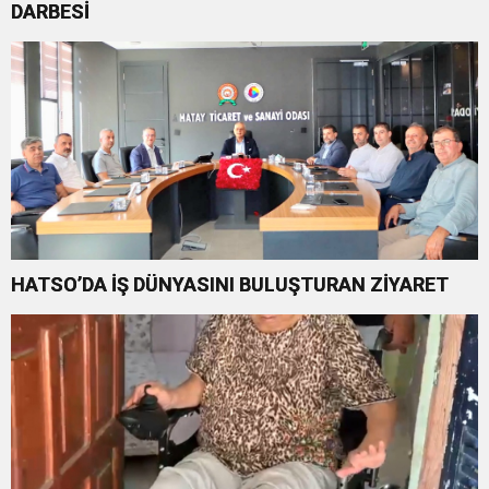
DARBESİ
HATSO’DA İŞ DÜNYASINI BULUŞTURAN ZİYARET