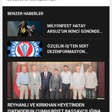
BENZER HABERLER
MİLYONFEST HATAY
ARSUZ’UN İKİNCİ GÜNÜNDE
İMREN ÇAPANOĞLU SAHNE
ALACAK
ÖZÇELİK-İŞ’TEN SERT
DEZENFORMASYON
AÇIKLAMASI: “HUKUKİ VE
CEZAİ SÜREÇ BAŞLATILDI”
REYHANLI VE KIRIKHAN HEYETİNDEN
İSKENDERUN CUMHURİYET BAŞSAVCILIĞINA