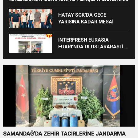
ZİYARET
HATAY SGK’DA GECE
YARISINA KADAR MESAİ
INTERFRESH EURASIA
FUARI’NDA ULUSLARARASI İŞ
BİRLİKLERİ İÇİN GERİ SAYIM
BAŞLADI
SAMANDAĞ’DA ZEHİR TACİRLERİNE JANDARMA