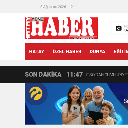
8 Ağustos 2026 - 12:11
F
G
21:40
CEYLANDERE’DE BAŞKA
HATAY
ÖZEL HABER
DÜNYA
EĞİTİ
18:22
BAŞKAN SAMİ ÜSTÜN’
SON DAKİKA
11:47
İTSO’DAN CUMHURİYET
18:55
İNCE’NİN CHP’DE KAL
11:57
IŞIL Eczanesi Görkemli 
21:40
HİKMET KAMİL ERYILMA