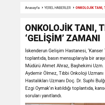
Anasayfa
YEREL HABERLER
ONKOLOJİK TANI, 
3:47
Belediye Başkanı İbrahim 
ONKOLOJİK TANI, 
6:19
HBB BAŞKANI ÖNTÜRK’Ü
‘GELİŞİM’ ZAMANI
17:36
KURUMLAR VERGİSİ E
İskenderun Gelişim Hastanesi, ‘Kanser 
1:00
İTSO İŞ-KUR SGK
toplantıda, basın mensuplarıyla bir ara
Müdürü Ahmet Ahraz, Başhekimi Uzm. Dr
21:40
CEYLANDERE’DE BAŞKA
Aydemir Ölmez, Tıbbi Onkoloji Uzmanı 
Hastalıkları Uzmanı Doç. Dr. Suphi Bul
18:22
BAŞKAN SAMİ ÜSTÜN’
Ezgi Oymak’ın katıldığı toplantıda, ka
soruları yanıtlandı.