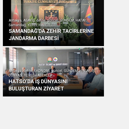
Antakya, ASAYİŞ, defne, güncel, GÜNDEM, HATAY,
Samandağ, YEREL HABERLER
SAMANDAĞ’DA ZEHİR TACİRLERİNE
JANDARMA DARBESİ
Antakya, defne, EKONOMİ, güncel, GÜNDEM, HATAY, İŞ
DÜNYASI, YEREL HABERLER
HATSO’DA İŞ DÜNYASINI
BULUŞTURAN ZİYARET