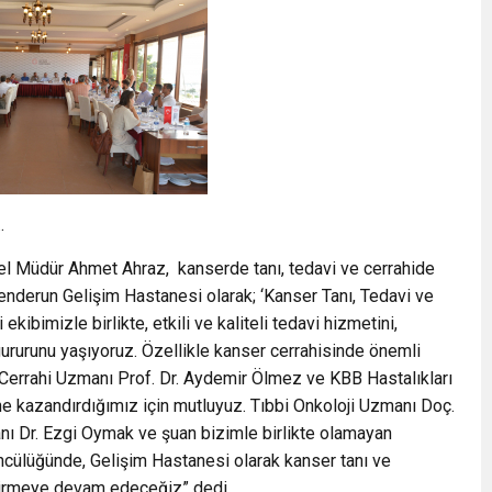
.
el Müdür Ahmet Ahraz, kanserde tanı, tedavi ve cerrahide
nderun Gelişim Hastanesi olarak; ‘Kanser Tanı, Tedavi ve
kibimizle birlikte, etkili ve kaliteli tedavi hizmetini,
urunu yaşıyoruz. Özellikle kanser cerrahisinde önemli
 Cerrahi Uzmanı Prof. Dr. Aydemir Ölmez ve KBB Hastalıkları
ne kazandırdığımız için mutluyuz. Tıbbi Onkoloji Uzmanı Doç.
nı Dr. Ezgi Oymak ve şuan bizimle birlikte olamayan
cülüğünde, Gelişim Hastanesi olarak kanser tanı ve
eştirmeye devam edeceğiz” dedi.