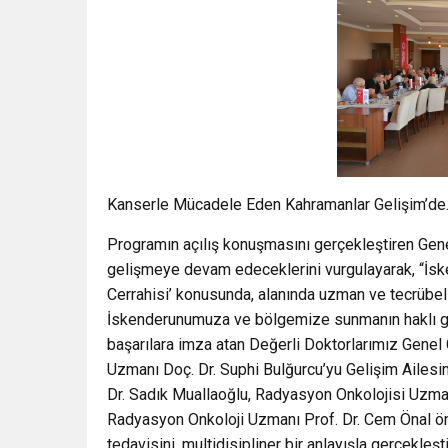
Kanserle Mücadele Eden Kahramanlar Gelişim’de.
Programın açılış konuşmasını gerçekleştiren Gen
gelişmeye devam edeceklerini vurgulayarak, “İske
Cerrahisi’ konusunda, alanında uzman ve tecrübeli e
İskenderunumuza ve bölgemize sunmanın haklı gur
başarılara imza atan Değerli Doktorlarımız Genel
Uzmanı Doç. Dr. Suphi Bulğurcu’yu Gelişim Ailesi
Dr. Sadık Muallaoğlu, Radyasyon Onkolojisi Uzma
Radyasyon Onkoloji Uzmanı Prof. Dr. Cem Önal ön
tedavisini, multidisipliner bir anlayışla gerçekl