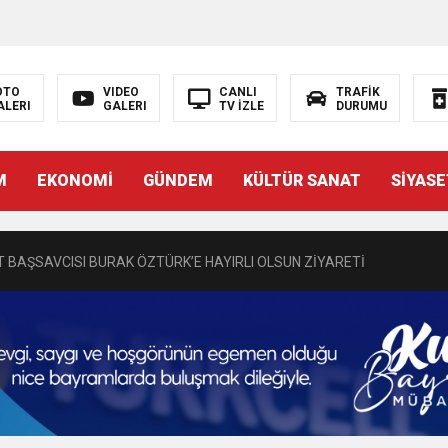
OTO
VIDEO
CANLI
TRAFİK
ALERI
GALERI
TV İZLE
DURUMU
N EMRAH KARAÇAY’A SEVGİ SELİ
M
EKONOMİ
GÜNDEM
KÜLTÜR SANAT
SİYASE
DEN GÖNÜLLERE DOKUNAN ZİYARET
 BAŞSAVCISI BURAK ÖZTÜRK’E HAYIRLI OLSUN ZİYARETİ
MASININ PERDE ARKASI: GÖRÜNENDEN DAHA FAZLASI MI VAR?
Bir Törenle Hizmete Açıldı
Z’DAN EĞİTİME KALICI YATIRIM