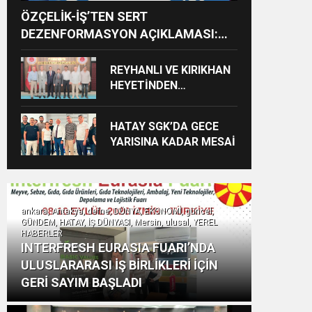
ÖZÇELİK-İŞ’TEN SERT
DEZENFORMASYON AÇIKLAMASI:
“HUKUKİ VE CEZAİ SÜREÇ
BAŞLATILDI”
REYHANLI VE KIRIKHAN
HEYETİNDEN
İSKENDERUN
CUMHURİYET
HATAY SGK’DA GECE
BAŞSAVCILIĞINA
YARISINA KADAR MESAİ
ZİYARET
ankara, Antakya, defne, DÜNYA, EKONOMİ, güncel,
GÜNDEM, HATAY, İŞ DÜNYASI, Mersin, ulusal, YEREL
HABERLER
INTERFRESH EURASIA FUARI’NDA
ULUSLARARASI İŞ BİRLİKLERİ İÇİN
GERİ SAYIM BAŞLADI