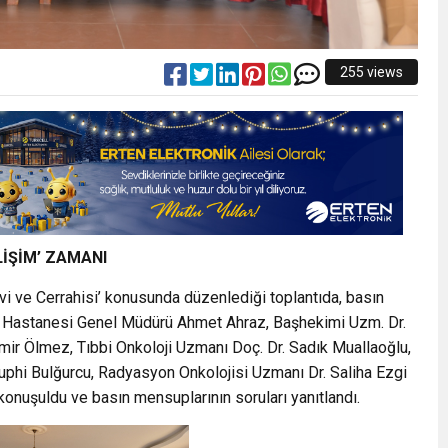
255 views
LİŞİM’ ZAMANI
vi ve Cerrahisi’ konusunda düzenlediği toplantıda, basın
im Hastanesi Genel Müdürü Ahmet Ahraz, Başhekimi Uzm. Dr.
mir Ölmez, Tıbbi Onkoloji Uzmanı Doç. Dr. Sadık Muallaoğlu,
uphi Bulğurcu, Radyasyon Onkolojisi Uzmanı Dr. Saliha Ezgi
konuşuldu ve basın mensuplarının soruları yanıtlandı.