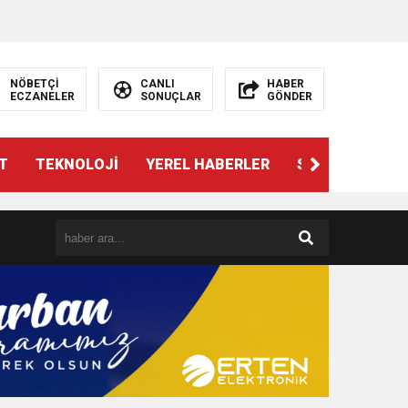
NÖBETÇİ
CANLI
HABER
ECZANELER
SONUÇLAR
GÖNDER
T
TEKNOLOJİ
YEREL HABERLER
SPOR