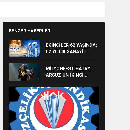
BENZER HABERLER
EKİNCİLER 62 YAŞINDA:
62 YILLIK SANAYİ
MİRASI GELECEĞE
TAŞINIYOR
MİLYONFEST HATAY
ARSUZ’UN İKİNCİ
GÜNÜNDE İMREN
ÇAPANOĞLU SAHNE
ALACAK