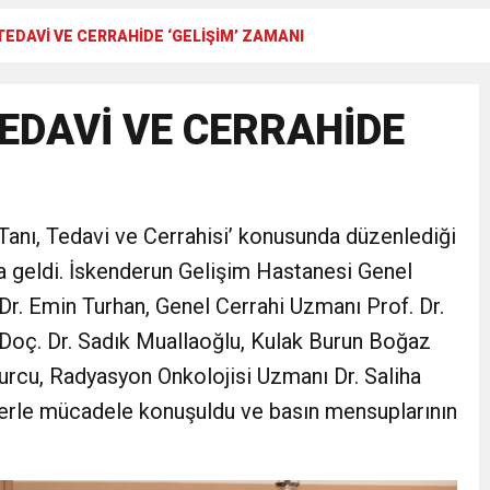
TEDAVİ VE CERRAHİDE ‘GELİŞİM’ ZAMANI
Gül, Cumhuriyet, Türk Milletinin Özgürlük ve Onur Nişanesidir
TEDAVİ VE CERRAHİDE
N CUMHURİYET BAYRAMI MESAJI
RTELENDİ
Tanı, Tedavi ve Cerrahisi’ konusunda düzenlediği
 TOPLANTI DUYURUSU
ya geldi. İskenderun Gelişim Hastanesi Genel
. Emin Turhan, Genel Cerrahi Uzmanı Prof. Dr.
N EMRAH KARAÇAY’A SEVGİ SELİ
Doç. Dr. Sadık Muallaoğlu, Kulak Burun Boğaz
ğurcu, Radyasyon Onkolojisi Uzmanı Dr. Saliha
DEN GÖNÜLLERE DOKUNAN ZİYARET
nserle mücadele konuşuldu ve basın mensuplarının