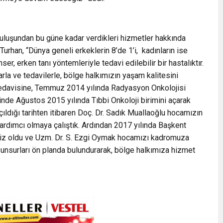
ruluşundan bu güne kadar verdikleri hizmetler hakkında
rhan, “Dünya geneli erkeklerin 8’de 1’i, kadınların ise
er, erken tanı yöntemleriyle tedavi edilebilir bir hastalıktır.
la ve tedavilerle, bölge halkımızın yaşam kalitesini
 tedavisine, Temmuz 2014 yılında Radyasyon Onkolojisi
nde Ağustos 2015 yılında Tıbbi Onkoloji birimini açarak
ıldığı tarihten itibaren Doç. Dr. Sadık Muallaoğlu hocamızın
yardımcı olmaya çalıştık. Ardından 2017 yılında Başkent
ğimiz oldu ve Uzm. Dr. S. Ezgi Oymak hocamızı kadromuza
 unsurları ön planda bulundurarak, bölge halkımıza hizmet