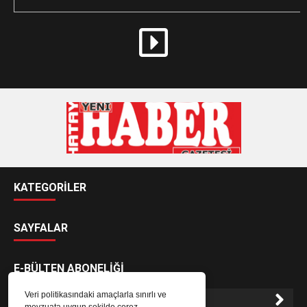
KATEGORİLER
SAYFALAR
E-BÜLTEN ABONELİĞİ
Veri politikasındaki amaçlarla sınırlı ve
mevzuata uygun şekilde çerez