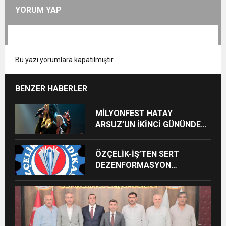
YORUM YAP
Bu yazı yorumlara kapatılmıştır.
BENZER HABERLER
MİLYONFEST HATAY
ARSUZ’UN İKİNCİ GÜNÜNDE
İMREN ÇAPANOĞLU SAHNE
ALACAK
ÖZÇELİK-İŞ’TEN SERT
DEZENFORMASYON
AÇIKLAMASI: “HUKUKİ VE
CEZAİ SÜREÇ BAŞLATILDI”