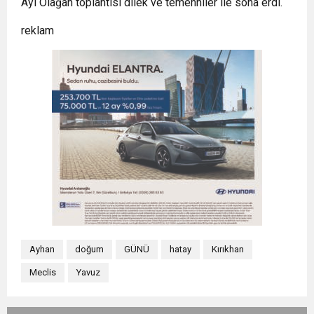
Ayı Olağan toplantısı dilek ve temenniler ile sona erdi.
reklam
Ayhan
doğum
GÜNÜ
hatay
Kırıkhan
Meclis
Yavuz