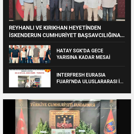
REYHANLI VE KIRIKHAN HEYETİNDEN
İSKENDERUN CUMHURİYET BAŞSAVCILIĞINA
ZİYARET
HATAY SGK’DA GECE
YARISINA KADAR MESAİ
INTERFRESH EURASIA
FUARI’NDA ULUSLARARASI İŞ
BİRLİKLERİ İÇİN GERİ SAYIM
BAŞLADI