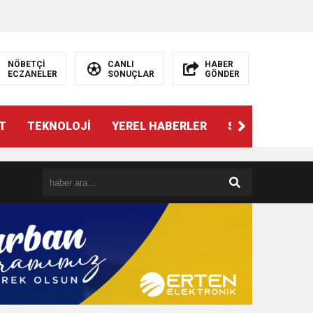
NÖBETÇİ
CANLI
HABER
ECZANELER
SONUÇLAR
GÖNDER
T
TEKNOLOJİ
YEREL HABERLER
SPOR