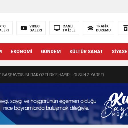
OTO
VIDEO
CANLI
TRAFİK
ALERI
GALERI
TV İZLE
DURUMU
N EMRAH KARAÇAY’A SEVGİ SELİ
M
EKONOMİ
GÜNDEM
KÜLTÜR SANAT
SİYASE
DEN GÖNÜLLERE DOKUNAN ZİYARET
 BAŞSAVCISI BURAK ÖZTÜRK’E HAYIRLI OLSUN ZİYARETİ
MASININ PERDE ARKASI: GÖRÜNENDEN DAHA FAZLASI MI VAR?
Bir Törenle Hizmete Açıldı
Z’DAN EĞİTİME KALICI YATIRIM