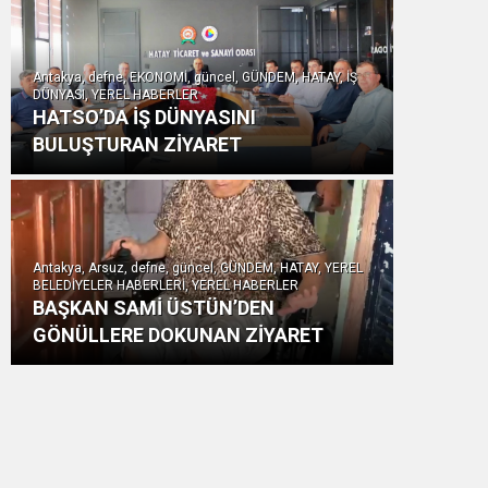
Antakya, defne, EKONOMİ, güncel, GÜNDEM, HATAY, İŞ
DÜNYASI, YEREL HABERLER
HATSO’DA İŞ DÜNYASINI
BULUŞTURAN ZİYARET
Antakya, Arsuz, defne, güncel, GÜNDEM, HATAY, YEREL
BELEDİYELER HABERLERİ, YEREL HABERLER
BAŞKAN SAMİ ÜSTÜN’DEN
GÖNÜLLERE DOKUNAN ZİYARET