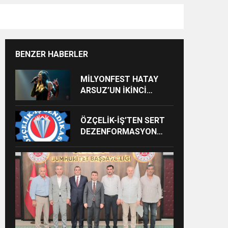
BENZER HABERLER
MİLYONFEST HATAY
ARSUZ’UN İKİNCİ
GÜNÜNDE İMREN
ÇAPANOĞLU SAHNE
ÖZÇELİK-İŞ’TEN SERT
ALACAK
DEZENFORMASYON
AÇIKLAMASI: “HUKUKİ
VE CEZAİ SÜREÇ
BAŞLATILDI”