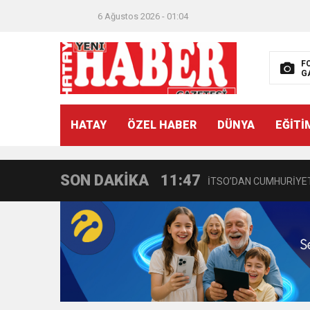
6 Ağustos 2026 - 01:04
F
G
21:40
CEYLANDERE’DE BAŞKA
HATAY
ÖZEL HABER
DÜNYA
EĞİTİ
18:22
BAŞKAN SAMİ ÜSTÜN’
SON DAKİKA
11:47
İTSO’DAN CUMHURİYET
18:55
İNCE’NİN CHP’DE KAL
11:57
IŞIL Eczanesi Görkemli 
21:40
HİKMET KAMİL ERYILMA