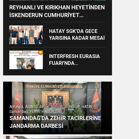
REYHANLI VE KIRIKHAN HEYETİNDEN
İSKENDERUN CUMHURİYET
BAŞSAVCILIĞINA ZİYARET
HATAY SGK’DA GECE
YARISINA KADAR MESAİ
INTERFRESH EURASIA
FUARI’NDA
ULUSLARARASI İŞ
BİRLİKLERİ İÇİN GERİ
SAYIM BAŞLADI
Antakya, ASAYİŞ, defne, güncel, GÜNDEM, HATAY,
Samandağ, YEREL HABERLER
SAMANDAĞ’DA ZEHİR TACİRLERİNE
JANDARMA DARBESİ