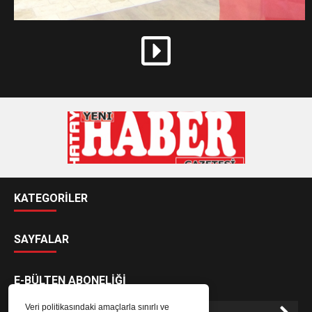
KATEGORİLER
SAYFALAR
E-BÜLTEN ABONELİĞİ
Veri politikasındaki amaçlarla sınırlı ve