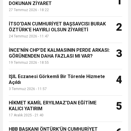
1
DOKUNAN ZİYARET
sayısının 7 bin 481’e yükseldiğini
27 Temmuz 2026 - 18:22
belirten Bayrakdar, eğitim çalışan...
6:19
HBB BAŞKANI ÖNTÜRK’ÜN
Cumhuriyet, Türk Milletinin Özgürlük
İTSO’DAN CUMHURİYET BAŞSAVCISI BURAK
2
17:36
ÖZTÜRK’E HAYIRLI OLSUN ZİYARETİ
KURUMLAR VERGİSİ ERTELENDİ
CUMHURİYET BAYRAMI MESAJI
ve Onur Nişanesidir
24 Temmuz 2026 - 11:47
1:00
İTSO İŞ-KUR SGK TOPLANTI
İNCE’NİN CHP’DE KALMASININ PERDE ARKASI:
3
GÖRÜNENDEN DAHA FAZLASI MI VAR?
19 Temmuz 2026 - 18:55
21:40
CEYLANDERE’DE BAŞKAN EMRAH
DUYURUSU
IŞIL Eczanesi Görkemli Bir Törenle Hizmete
4
18:22
Açıldı
BAŞKAN SAMİ ÜSTÜN’DEN
KARAÇAY’A SEVGİ SELİ
3 Temmuz 2026 - 11:57
GÖNÜLLERE DOKUNAN ZİYARET
HİKMET KAMİL ERYILMAZ’DAN EĞİTİME
5
KALICI YATIRIM
17 Aralık 2025 - 21:40
HBB BAŞKANI ÖNTÜRK’ÜN CUMHURİYET