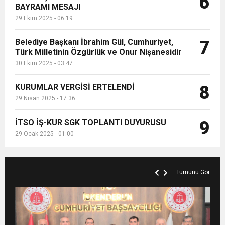
6
BAYRAMI MESAJI
29 Ekim 2025 - 06:19
Belediye Başkanı İbrahim Gül, Cumhuriyet,
7
Türk Milletinin Özgürlük ve Onur Nişanesidir
30 Ekim 2025 - 03:47
KURUMLAR VERGİSİ ERTELENDİ
8
29 Nisan 2025 - 17:36
İTSO İŞ-KUR SGK TOPLANTI DUYURUSU
9
29 Ocak 2025 - 01:00
Tümünü Gör