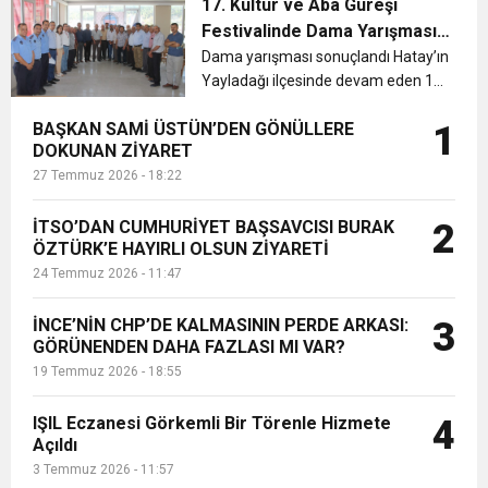
tarafından düzenlenen Arapça
17. Kültür ve Aba Güreşi
Kur'an-ı Kerim Kursları ve ardından
Festivalinde Dama Yarışması
Okuma Yarışması etkinliğine
sonuçlandı
Dama yarışması sonuçlandı Hatay’ın
sponsor olarak ...
Yayladağı ilçesinde devam eden 17.
Kültür ve Aba Güreşi Festivali
BAŞKAN SAMİ ÜSTÜN’DEN GÖNÜLLERE
1
kapsamında düzenlenen Dama
DOKUNAN ZİYARET
yarışması sonuçlandı. Yayladağı
27 Temmuz 2026 - 18:22
Belediye Başkanı Mehmet Kalkan,
da...
İTSO’DAN CUMHURİYET BAŞSAVCISI BURAK
2
ÖZTÜRK’E HAYIRLI OLSUN ZİYARETİ
24 Temmuz 2026 - 11:47
İNCE’NİN CHP’DE KALMASININ PERDE ARKASI:
3
GÖRÜNENDEN DAHA FAZLASI MI VAR?
19 Temmuz 2026 - 18:55
IŞIL Eczanesi Görkemli Bir Törenle Hizmete
4
Açıldı
3 Temmuz 2026 - 11:57