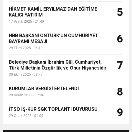
HİKMET KAMİL ERYILMAZ’DAN EĞİTİME
5
KALICI YATIRIM
17 Aralık 2025 - 21:40
HBB BAŞKANI ÖNTÜRK’ÜN CUMHURİYET
6
BAYRAMI MESAJI
29 Ekim 2025 - 06:19
Belediye Başkanı İbrahim Gül, Cumhuriyet,
7
Türk Milletinin Özgürlük ve Onur Nişanesidir
30 Ekim 2025 - 03:47
KURUMLAR VERGİSİ ERTELENDİ
8
29 Nisan 2025 - 17:36
İTSO İŞ-KUR SGK TOPLANTI DUYURUSU
9
29 Ocak 2025 - 01:00