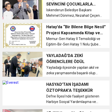
İskenderun Kız Anadolu İmam Hatip
SEVİNCİNİ ÇOCUKLARLA
Lisesi öğrencisi Sevde Yanmaz, 20
17:36
PAYLAŞTI
İskenderun Belediye Başkanı
KURUMLAR VERGİSİ ERTELENDİ
CUMHURİYET BAYRAMI MESAJI
ve Onur Nişanesidir
...
Mehmet Dönmez, Nezahat Çeçen
ve Akçay İlkokulu’nda düzenlenen
1:00
İTSO İŞ-KUR SGK TOPLANTI
Çocuk Şenliğine katılarak karne
Hatay’da “Bir Bilene Bilge Nesil”
sevincini öğrencilerle paylaştı.
Projesi Kapsamında Kitap ve
Okuma yarışmasında dereceye
Kompozisyon Yarışması Ödül
Memur-Sen Hatay İl Temsilciliği ve
21:40
CEYLANDERE’DE BAŞKAN EMRAH
DUYURUSU
giren öğrencileri...
Eğitim-Bir-Sen Hatay 1 Nolu Şube
Töreni Düzenleniyor
Başkanlığı tarafından yürütülen “Bir
18:22
Bilene Bilge Nesil” projesi
YAYLADAĞ’DA ZEKİ
BAŞKAN SAMİ ÜSTÜN’DEN
KARAÇAY’A SEVGİ SELİ
kapsamında gerçekleştirilen Kitap
ÖĞRENCİLERE ÖDÜL
Okuma ve Kompozisyon Yazma
Yayladağı ilçesinde yapılan akıl ve
GÖNÜLLERE DOKUNAN ZİYARET
Yarışm...
zeka yarışmasında başarılı olup
dereceye giren öğrenciler
ödüllendirildi....
HASYAD’TAN İŞADAMI
ÖZTOPRAK’A TEŞEKKÜR
Defne İlçesi'nde faaliyet gösteren
Harbiye Sosyal Yardımlaşma ve
Dayanışma Derneği (HASYAD)