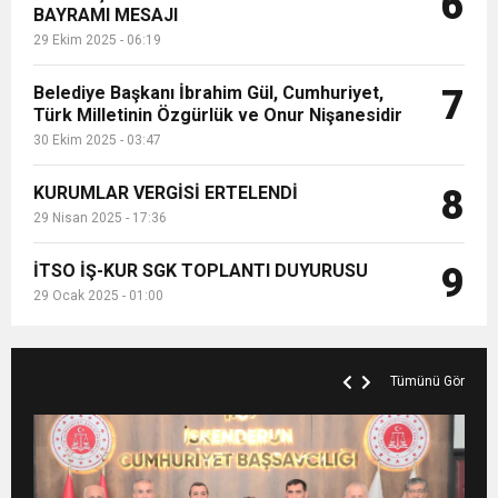
6
BAYRAMI MESAJI
29 Ekim 2025 - 06:19
Belediye Başkanı İbrahim Gül, Cumhuriyet,
7
Türk Milletinin Özgürlük ve Onur Nişanesidir
30 Ekim 2025 - 03:47
KURUMLAR VERGİSİ ERTELENDİ
8
29 Nisan 2025 - 17:36
İTSO İŞ-KUR SGK TOPLANTI DUYURUSU
9
29 Ocak 2025 - 01:00
Tümünü Gör