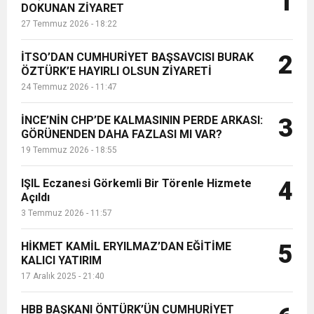
1
DOKUNAN ZİYARET
27 Temmuz 2026 - 18:22
6:19
HBB BAŞKANI ÖNTÜRK’ÜN
Cumhuriyet, Türk Milletinin Özgürlük
İTSO’DAN CUMHURİYET BAŞSAVCISI BURAK
2
17:36
ÖZTÜRK’E HAYIRLI OLSUN ZİYARETİ
KURUMLAR VERGİSİ ERTELENDİ
CUMHURİYET BAYRAMI MESAJI
ve Onur Nişanesidir
24 Temmuz 2026 - 11:47
1:00
İTSO İŞ-KUR SGK TOPLANTI
İNCE’NİN CHP’DE KALMASININ PERDE ARKASI:
3
GÖRÜNENDEN DAHA FAZLASI MI VAR?
19 Temmuz 2026 - 18:55
21:40
CEYLANDERE’DE BAŞKAN EMRAH
DUYURUSU
IŞIL Eczanesi Görkemli Bir Törenle Hizmete
4
18:22
Açıldı
BAŞKAN SAMİ ÜSTÜN’DEN
KARAÇAY’A SEVGİ SELİ
3 Temmuz 2026 - 11:57
GÖNÜLLERE DOKUNAN ZİYARET
HİKMET KAMİL ERYILMAZ’DAN EĞİTİME
5
KALICI YATIRIM
17 Aralık 2025 - 21:40
HBB BAŞKANI ÖNTÜRK’ÜN CUMHURİYET