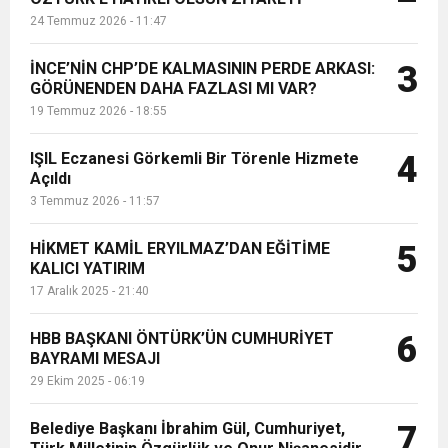
24 Temmuz 2026 - 11:47
İNCE’NİN CHP’DE KALMASININ PERDE ARKASI:
3
GÖRÜNENDEN DAHA FAZLASI MI VAR?
19 Temmuz 2026 - 18:55
IŞIL Eczanesi Görkemli Bir Törenle Hizmete
4
Açıldı
3 Temmuz 2026 - 11:57
HİKMET KAMİL ERYILMAZ’DAN EĞİTİME
5
KALICI YATIRIM
17 Aralık 2025 - 21:40
HBB BAŞKANI ÖNTÜRK’ÜN CUMHURİYET
6
BAYRAMI MESAJI
29 Ekim 2025 - 06:19
Belediye Başkanı İbrahim Gül, Cumhuriyet,
7