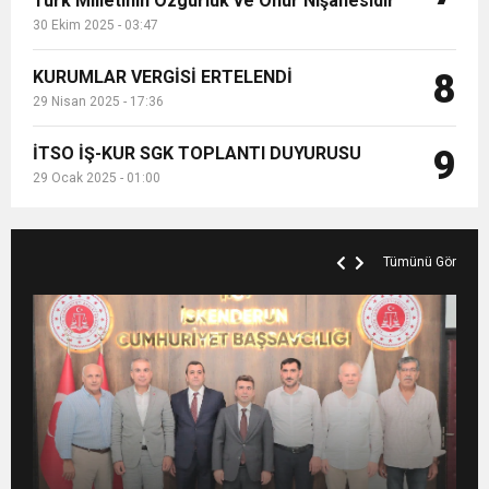
Türk Milletinin Özgürlük ve Onur Nişanesidir
30 Ekim 2025 - 03:47
KURUMLAR VERGİSİ ERTELENDİ
8
29 Nisan 2025 - 17:36
İTSO İŞ-KUR SGK TOPLANTI DUYURUSU
9
29 Ocak 2025 - 01:00
Tümünü Gör