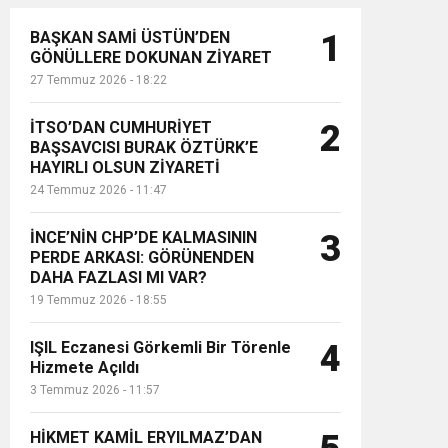
BAŞKAN SAMİ ÜSTÜN’DEN
1
GÖNÜLLERE DOKUNAN ZİYARET
27 Temmuz 2026 - 18:22
İTSO’DAN CUMHURİYET
2
BAŞSAVCISI BURAK ÖZTÜRK’E
HAYIRLI OLSUN ZİYARETİ
24 Temmuz 2026 - 11:47
İNCE’NİN CHP’DE KALMASININ
3
PERDE ARKASI: GÖRÜNENDEN
DAHA FAZLASI MI VAR?
19 Temmuz 2026 - 18:55
IŞIL Eczanesi Görkemli Bir Törenle
4
Hizmete Açıldı
3 Temmuz 2026 - 11:57
HİKMET KAMİL ERYILMAZ’DAN