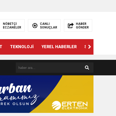
NÖBETÇİ
CANLI
HABER
ECZANELER
SONUÇLAR
GÖNDER
T
TEKNOLOJİ
YEREL HABERLER
SPOR