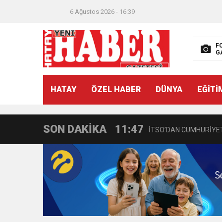
6 Ağustos 2026 - 16:39
F
G
21:40
CEYLANDERE’DE BAŞKA
HATAY
ÖZEL HABER
DÜNYA
EĞİTİ
18:22
BAŞKAN SAMİ ÜSTÜN’
SON DAKİKA
11:47
İTSO’DAN CUMHURİYET
18:55
İNCE’NİN CHP’DE KAL
11:57
IŞIL Eczanesi Görkemli 
21:40
HİKMET KAMİL ERYILMA