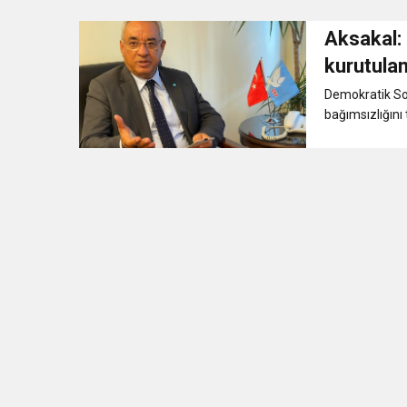
Aksakal:
3:47
Belediye Başkanı İbrahim 
kurutula
Demokratik Sol
6:19
HBB BAŞKANI ÖNTÜRK’Ü
bağımsızlığını t
17:36
KURUMLAR VERGİSİ E
1:00
İTSO İŞ-KUR SGK
21:40
CEYLANDERE’DE BAŞKA
18:22
BAŞKAN SAMİ ÜSTÜN’