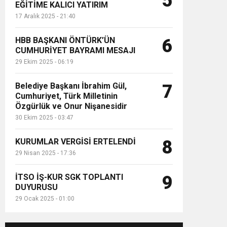
5
EĞİTİME KALICI YATIRIM
17 Aralık 2025 - 21:40
HBB BAŞKANI ÖNTÜRK’ÜN
6
CUMHURİYET BAYRAMI MESAJI
29 Ekim 2025 - 06:19
Belediye Başkanı İbrahim Gül,
7
Cumhuriyet, Türk Milletinin
Özgürlük ve Onur Nişanesidir
30 Ekim 2025 - 03:47
KURUMLAR VERGİSİ ERTELENDİ
8
29 Nisan 2025 - 17:36
İTSO İŞ-KUR SGK TOPLANTI
9
DUYURUSU
29 Ocak 2025 - 01:00