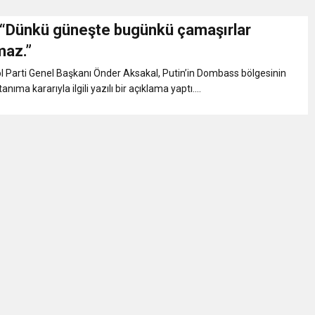
 “Dünkü güneşte bugünkü çamaşırlar
Gül, Cumhuriyet, Türk Milletinin Özgürlük ve Onur Nişanesidir
maz.”
 Parti Genel Başkanı Önder Aksakal, Putin’in Dombass bölgesinin
N CUMHURİYET BAYRAMI MESAJI
anıma kararıyla ilgili yazılı bir açıklama yaptı....
RTELENDİ
 TOPLANTI DUYURUSU
N EMRAH KARAÇAY’A SEVGİ SELİ
DEN GÖNÜLLERE DOKUNAN ZİYARET